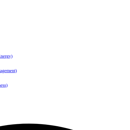
nergy)
agement)
ess)