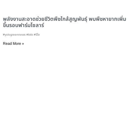
พลังงานสะอาดช่วยชีวิตพืชใกล้สูญพันธุ์ พบพืชหายากเพิ่ม
ขึ้นรอบฟาร์มโซลาร์
#yologreennews #bkk #รีไซ
Read More »