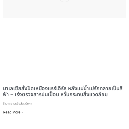
มาเลเซียสั่งปิดเหมืองแรร์เอิร์ธ หลังแม่น้ำเปรักกลายเป็นสี
ฟ้า – เร่งตรวจสารปนเปื้อน หวั่นกระทบสิ่งแวดล้อม
รัฐบาลมาเลเซียสั่งระงับกา
Read More »