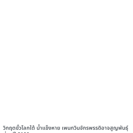
วิกฤตขั้วโลกใต้ น้ำแข็งหาย เพนกวินจักรพรรดิอาจสูญพันธุ์