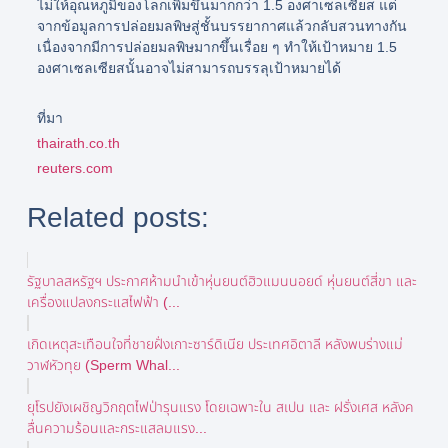
ไม่ให้อุณหภูมิของโลกเพิ่มขึ้นมากกว่า 1.5 องศาเซลเซียส แต่
จากข้อมูลการปล่อยมลพิษสู่ชั้นบรรยากาศแล้วกลับสวนทางกัน
เนื่องจากมีการปล่อยมลพิษมากขึ้นเรื่อย ๆ ทำให้เป้าหมาย 1.5
องศาเซลเซียสนั้นอาจไม่สามารถบรรลุเป้าหมายได้
ที่มา
thairath.co.th
reuters.com
Related posts:
รัฐบาลสหรัฐฯ ประกาศห้ามนำเข้าหุ่นยนต์ฮิวแมนนอยด์ หุ่นยนต์สี่ขา และ
เครื่องแปลงกระแสไฟฟ้า (...
เกิดเหตุสะเทือนใจที่ชายฝั่งเกาะซาร์ดิเนีย ประเทศอิตาลี หลังพบร่างแม่
วาฬหัวทุย (Sperm Whal...
ยุโรปยังเผชิญวิกฤตไฟป่ารุนแรง โดยเฉพาะใน สเปน และ ฝรั่งเศส หลังค
ลื่นความร้อนและกระแสลมแรง...