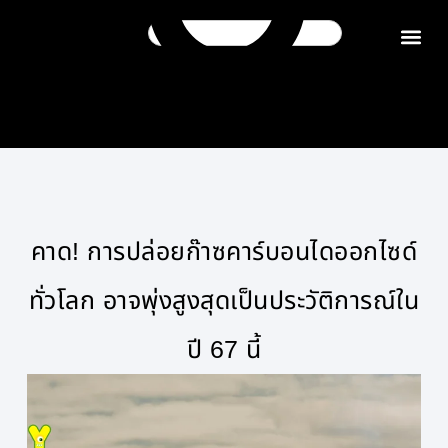
ติดต่อเรา
คาด! การปล่อยก๊าซคาร์บอนไดออกไซด์
ทั่วโลก อาจพุ่งสูงสุดเป็นประวัติการณ์ใน
ปี 67 นี้