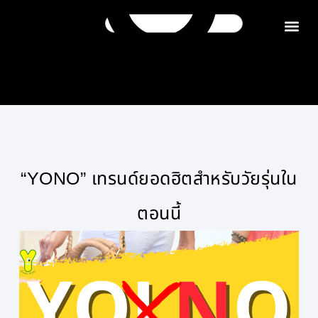
ติดต่อเรา
“YONO” เทรนด์ยอดฮิตสำหรับวัยรุ่นใน
ตอนนี้