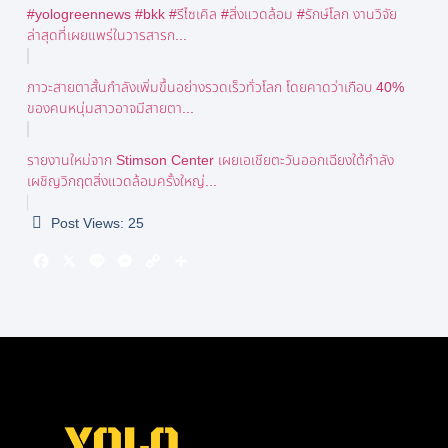
#yologreennews #bkk #รีไซเคิล #สิ่งแวดล้อม #รักษ์โลก งานวิจัย
ล่าสุดที่เผยแพร่ในวารสารก...
ภาวะสายตาสั้นกำลังเพิ่มขึ้นอย่างรวดเร็วทั่วโลก โดยคาดว่าเกือบ 40%
ของคนหนุ่มสาวอาจมีสายตา...
รายงานใหม่จาก Stimson Center เผยเอเชียตะวันออกเฉียงใต้กำลัง
เผชิญวิกฤตสิ่งแวดล้อมครั้งใหญ่...
Post Views:
25