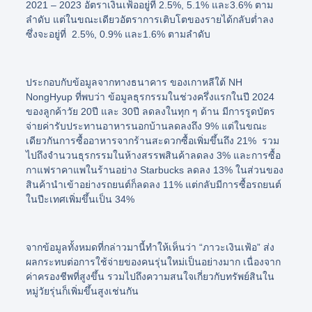
2021 – 2023 อัตราเงินเฟ้ออยู่ที่ 2.5%, 5.1% และ3.6% ตาม
ลำดับ แต่ในขณะเดียวอัตราการเติบโตของรายได้กลับต่ำลง
ซึ่งจะอยู่ที่ 2.5%, 0.9% และ1.6% ตามลำดับ
ประกอบกับข้อมูลจากทางธนาคาร ของเกาหลีใต้ NH
NongHyup ที่พบว่า ข้อมูลธุรกรรมในช่วงครึ่งแรกในปี 2024
ของลูกค้าวัย 20ปี และ 30ปี ลดลงในทุก ๆ ด้าน มีการรูดบัตร
จ่ายค่ารับประทานอาหารนอกบ้านลดลงถึง 9% แต่ในขณะ
เดียวกันการซื้ออาหารจากร้านสะดวกซื้อเพิ่มขึ้นถึง 21% รวม
ไปถึงจำนวนธุรกรรมในห้างสรรพสินค้าลดลง 3% และการซื้อ
กาแฟราคาแพในร้านอย่าง Starbucks ลดลง 13% ในส่วนของ
สินค้านำเข้าอย่างรถยนต์ก็ลดลง 11% แต่กลับมีการซื้อรถยนต์
ในปีะเทศเพิ่มขึ้นเป็น 34%
จากข้อมูลทั้งหมดที่กล่าวมานี้ทำให้เห็นว่า
“ภาวะเงินเฟ้อ
” ส่ง
ผลกระทบต่อการใช้จ่ายของคนรุ่นใหม่เป็นอย่างมาก เนื่องจาก
ค่าครองชีพที่สูงขึ้น รวมไปถึงความสนใจเกี่ยวกับทรัพย์สินใน
หมู่วัยรุ่นก็เพิ่มขึ้นสูงเช่นกัน