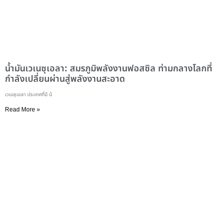
น้ำมันเวเนซุเอลา: สมรภูมิพลังงานฟอสซิล ท่ามกลางโลกที่
กำลังเปลี่ยนผ่านสู่พลังงานสะอาด
เวเนซุเอลา ประเทศที่มี น้
Read More »