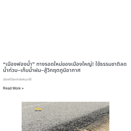
“เมืองฟองน้ำ” ทางรอดใหม่ของเมืองใหญ่! ใช้ธรรมชาติลด
น้ำท่วม–เก็บน้ำฝน–สู้วิกฤตภูมิอากาศ
เมืองทั่วโลกกำลังหันมาใช้
Read More »