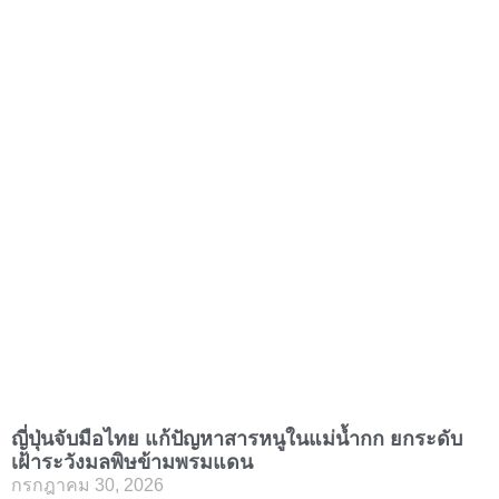
ญี่ปุ่นจับมือไทย แก้ปัญหาสารหนูในแม่น้ำกก ยกระดับ
เฝ้าระวังมลพิษข้ามพรมแดน
กรกฎาคม 30, 2026
รัฐบาลญี่ปุ่น ร่วมกับองค์