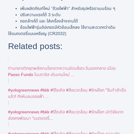
เพิ่มผลิตภัณฑ์ใหม่ “ถ้วยไฟฟ้า” สำหรับซุปหรือราเมนร้อน ๆ
ปรับความแรงได้ 3 ระดับ
ถอดล้างได้ และ ใส่เครื่องล้างจานได้
ช้อนไฟฟ้ารุ่นอัปเกรดมีหัวช้อนเล็กลง ใช้งานสะดวกกว่าเดิม
ใช้แบตเตอรี่แบบเหรียญ (CR2032)
Related posts:
ท่ามกลางวิกฤตพลังงานโลกจากความขัดแย้งตะวันออกกลาง เมือง
Passo Fundo ในบราซิล เดินเกมใหม่ ...
#yologreennews #bkk #รีไซเคิล #สิ่งแวดล้อม #รักษ์โลก "จีนทำสำเร็จ
แล้ว! กังหันลมลอยฟ้า ...
#yologreennews #bkk #รีไซเคิล #สิ่งแวดล้อม #รักษ์โลก นักวิจัยจาก
ฮ่องกงพัฒนา “แบตเตอรี่...
#yologreennews #bkk #รีไซเคิล #สิ่งแวดล้อม #รักษ์โลก ความขัด