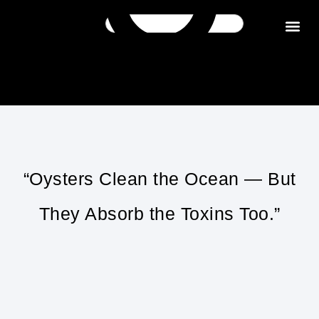
Get in tou
“Oysters Clean the Ocean — But
They Absorb the Toxins Too.”