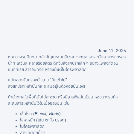
June 11, 2025
หอยนางรมมีบทบาทสำคัญในระบบนิเวศทางทะเล เพราะมันสามารถกรอง
น้ำทะเลวันละหลายร้อยลิตร ดักจับสิ่งสกปรกเล็ก ๆ อย่างแพลงก์ตอน
แบคทีเรีย สารอินทรีย์ หรือแม้แต่ไมโครพลาสติก
แต่เพราะมันกรองน้ำแบบ “กินเข้าไป”
สิ่งสกปรกเหล่านั้นก็จะสะสมอยู่ในตัวหอยนั่นเอง!
ถ้าน้ำทะเลในพื้นที่นั้นไม่สะอาด หรือมีสารพิษปนเปื้อน หอยนางรมก็จะ
สะสมสารเหล่านั้นไว้ในเนื้อของมัน เช่น
เชื้อโรค (
E. coli
,
Vibrio
)
โลหะหนัก (เช่น ตะกั่ว ปรอท)
ไมโครพลาสติก
สารเคมีตกค้าง