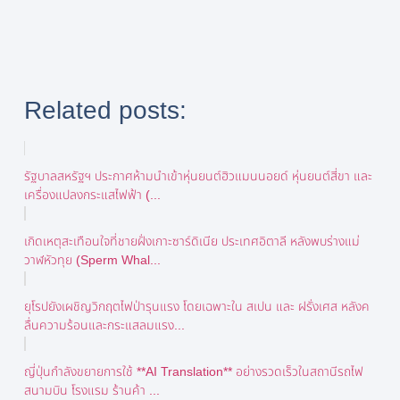
Related posts:
รัฐบาลสหรัฐฯ ประกาศห้ามนำเข้าหุ่นยนต์ฮิวแมนนอยด์ หุ่นยนต์สี่ขา และ
เครื่องแปลงกระแสไฟฟ้า (...
เกิดเหตุสะเทือนใจที่ชายฝั่งเกาะซาร์ดิเนีย ประเทศอิตาลี หลังพบร่างแม่
วาฬหัวทุย (Sperm Whal...
ยุโรปยังเผชิญวิกฤตไฟป่ารุนแรง โดยเฉพาะใน สเปน และ ฝรั่งเศส หลังค
ลื่นความร้อนและกระแสลมแรง...
ญี่ปุ่นกำลังขยายการใช้ **AI Translation** อย่างรวดเร็วในสถานีรถไฟ
สนามบิน โรงแรม ร้านค้า ...