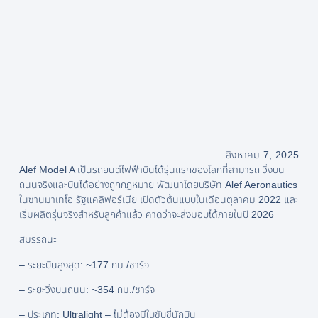
สิงหาคม 7, 2025
Alef Model A เป็นรถยนต์ไฟฟ้าบินได้รุ่นแรกของโลกที่สามารถ วิ่งบน
ถนนจริงและบินได้อย่างถูกกฎหมาย พัฒนาโดยบริษัท Alef Aeronautics
ในซานมาเทโอ รัฐแคลิฟอร์เนีย เปิดตัวต้นแบบในเดือนตุลาคม 2022 และ
เริ่มผลิตรุ่นจริงสำหรับลูกค้าแล้ว คาดว่าจะส่งมอบได้ภายในปี 2026
สมรรถนะ
– ระยะบินสูงสุด: ~177 กม./ชาร์จ
– ระยะวิ่งบนถนน: ~354 กม./ชาร์จ
– ประเภท: Ultralight – ไม่ต้องมีใบขับขี่นักบิน