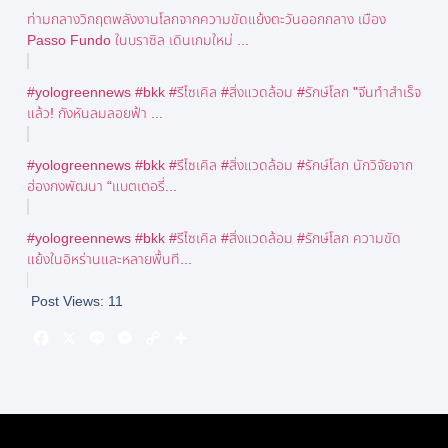
ท่ามกลางวิกฤตพลังงานโลกจากความขัดแย้งตะวันออกกลาง เมือง
Passo Fundo ในบราซิล เดินเกมใหม่ ...
#yologreennews #bkk #รีไซเคิล #สิ่งแวดล้อม #รักษ์โลก "จีนทำสำเร็จ
แล้ว! กังหันลมลอยฟ้า ...
#yologreennews #bkk #รีไซเคิล #สิ่งแวดล้อม #รักษ์โลก นักวิจัยจาก
ฮ่องกงพัฒนา “แบตเตอรี่...
#yologreennews #bkk #รีไซเคิล #สิ่งแวดล้อม #รักษ์โลก ความขัด
แย้งในอิหร่านและหลายพื้นที...
Post Views:
11