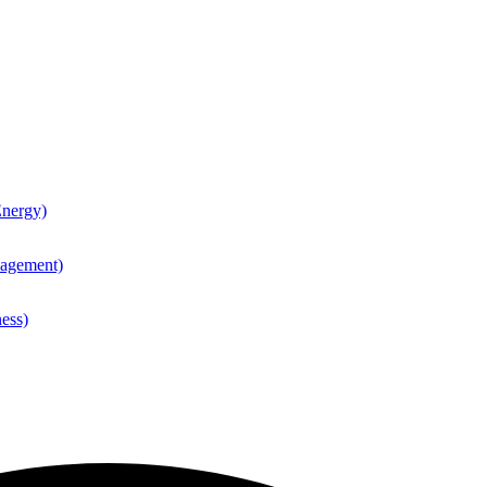
nergy)
agement)
ess)