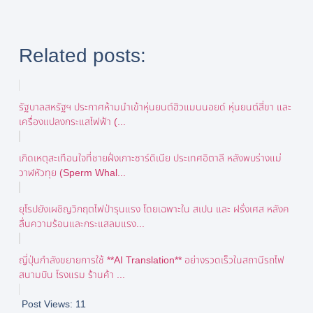
Related posts:
รัฐบาลสหรัฐฯ ประกาศห้ามนำเข้าหุ่นยนต์ฮิวแมนนอยด์ หุ่นยนต์สี่ขา และ
เครื่องแปลงกระแสไฟฟ้า (...
เกิดเหตุสะเทือนใจที่ชายฝั่งเกาะซาร์ดิเนีย ประเทศอิตาลี หลังพบร่างแม่
วาฬหัวทุย (Sperm Whal...
ยุโรปยังเผชิญวิกฤตไฟป่ารุนแรง โดยเฉพาะใน สเปน และ ฝรั่งเศส หลังค
ลื่นความร้อนและกระแสลมแรง...
ญี่ปุ่นกำลังขยายการใช้ **AI Translation** อย่างรวดเร็วในสถานีรถไฟ
สนามบิน โรงแรม ร้านค้า ...
Post Views:
11