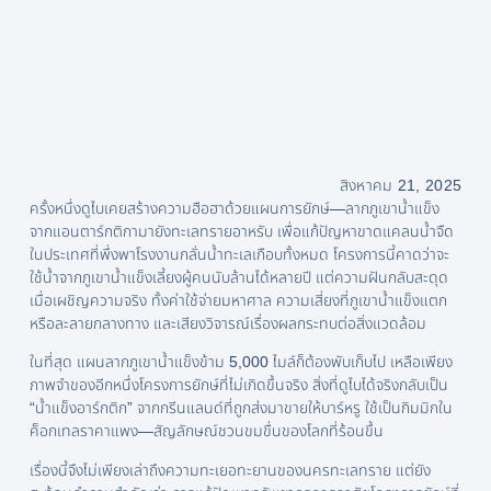
สิงหาคม 21, 2025
ครั้งหนึ่งดูไบเคยสร้างความฮือฮาด้วยแผนการยักษ์—ลากภูเขาน้ำแข็ง
จากแอนตาร์กติกามายังทะเลทรายอาหรับ เพื่อแก้ปัญหาขาดแคลนน้ำจืด
ในประเทศที่พึ่งพาโรงงานกลั่นน้ำทะเลเกือบทั้งหมด โครงการนี้คาดว่าจะ
ใช้น้ำจากภูเขาน้ำแข็งเลี้ยงผู้คนนับล้านได้หลายปี แต่ความฝันกลับสะดุด
เมื่อเผชิญความจริง ทั้งค่าใช้จ่ายมหาศาล ความเสี่ยงที่ภูเขาน้ำแข็งแตก
หรือละลายกลางทาง และเสียงวิจารณ์เรื่องผลกระทบต่อสิ่งแวดล้อม
ในที่สุด แผนลากภูเขาน้ำแข็งข้าม 5,000 ไมล์ก็ต้องพับเก็บไป เหลือเพียง
ภาพจำของอีกหนึ่งโครงการยักษ์ที่ไม่เกิดขึ้นจริง สิ่งที่ดูไบได้จริงกลับเป็น
“น้ำแข็งอาร์กติก” จากกรีนแลนด์ที่ถูกส่งมาขายให้บาร์หรู ใช้เป็นกิมมิกใน
ค็อกเทลราคาแพง—สัญลักษณ์ชวนขมขื่นของโลกที่ร้อนขึ้น
เรื่องนี้จึงไม่เพียงเล่าถึงความทะเยอทะยานของนครทะเลทราย แต่ยัง