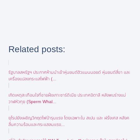
Related posts:
รัฐบาลสหรัฐฯ ประกาศห้ามนำเข้าหุ่นยนต์ฮิวแมนนอยด์ หุ่นยนต์สี่ขา และ
เครื่องแปลงกระแสไฟฟ้า (...
เกิดเหตุสะเทือนใจที่ชายฝั่งเกาะซาร์ดิเนีย ประเทศอิตาลี หลังพบร่างแม่
วาฬหัวทุย (Sperm Whal...
ยุโรปยังเผชิญวิกฤตไฟป่ารุนแรง โดยเฉพาะใน สเปน และ ฝรั่งเศส หลังค
ลื่นความร้อนและกระแสลมแรง...