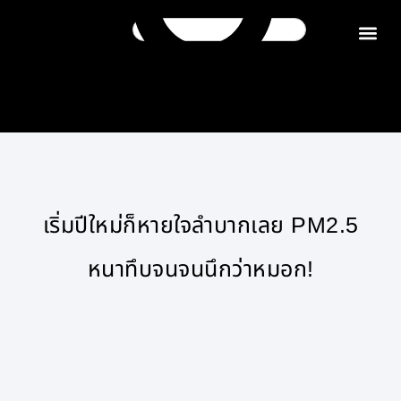
ติดต่อเรา
เริ่มปีใหม่ก็หายใจลำบากเลย PM2.5
หนาทึบจนจนนึกว่าหมอก!