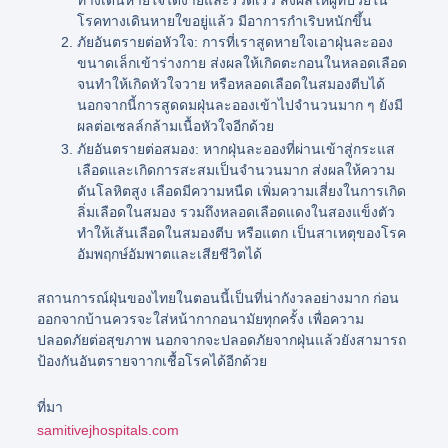
โรคทางเดินหายใขอยู่แล้ว มีอาการกำเริบหนักขึ้น
ภัยอันตรายต่อหัวใจ:
การที่เราสูดหายใจเอาฝุ่นละออง
ขนาดเล็กเข้าร่างกาย ส่งผลให้เกิดตะกอนในหลอดเลือด
จนทำให้เกิดหัวใจวาย หรือหลอดเลือดในสมองตีบได้
นอกจากนี้การสูดดมฝุ่นละอองเข้าไปจำนวนมาก ๆ ยังมี
ผลต่อเซลล์กล้ามเนื้อหัวใจอีกด้วย
ภัยอันตรายต่อสมอง:
หากฝุ่นละอองที่ผ่านเข้าสู่กระแส
เลือดและเกิดการสะสมเป็นจำนวนมาก ส่งผลให้ความ
ดันโลหิตสูง เลือดมีความหนืด เพิ่มความเสี่ยงในการเกิด
ลิ่มเลือดในสมอง รวมถึงหลอดเลือดแดงในสองแข็งตัว
ทำให้เส้นเลือดในสมองตีบ หรือแตก เป็นสาเหตุของโรค
อัมพฤกษ์อัมพาตและเสียชีวิตได้
สถานการณ์ฝุ่นของไทยในตอนนี้เป็นที่น่ากังวลอย่างมาก ก่อน
ออกจากบ้านควรจะใส่หน้ากากอนามัยทุกครั้ง เพื่อความ
ปลอดภัยต่อสุขภาพ นอกจากจะปลอดภัยจากฝุ่นแล้วยังสามารถ
ป้องกันอันตรายจาากเชื้อโรคได้อีกด้วย
ที่มา
samitivejhospitals.com