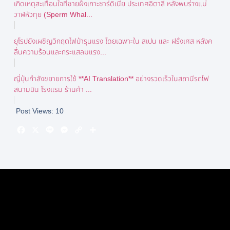
เกิดเหตุสะเทือนใจที่ชายฝั่งเกาะซาร์ดิเนีย ประเทศอิตาลี หลังพบร่างแม่
วาฬหัวทุย (Sperm Whal...
ยุโรปยังเผชิญวิกฤตไฟป่ารุนแรง โดยเฉพาะใน สเปน และ ฝรั่งเศส หลังค
ลื่นความร้อนและกระแสลมแรง...
ญี่ปุ่นกำลังขยายการใช้ **AI Translation** อย่างรวดเร็วในสถานีรถไฟ
สนามบิน โรงแรม ร้านค้า ...
Post Views:
10