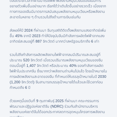
ตลอดระยะเวลาที่ผ่านมาโรงไฟฟ้าพลังงานหมุนเวียนของจีนมีการ
ขยายตัวเพิ่มขึ้นอย่างมาก เรียกได้ว่าเติบโตขึ้นอย่างรวดเร็ว เนื่องจาก
ทางการของจีนมีมาตรการสนับสนุนพลังงานหมุนเวียนหรือพลังงาน
สะอาดในหลาย ๆ ด้านรวมไปถึงด้านการเงินเช่นกัน
ส่งผลให้ปี 2024 ที่ผ่านมา จีนทุบสถิติติดตั้งพลังงานแสงอาทิตย์เพิ่ม
ขึ้น 45% จากปี 2023 ทำให้ปัจจุบันจีนมีกำลังการผลิตไฟฟ้าจากแสง
อาทิตย์สะสมอยู่ที่ 887 จิกะวัตต์ มากกว่าสหรัฐอเมริกาถึง 6 เท่า
รวมไปถึงกำลังการผลิตพลังงานไฟฟ้าจากลมมีปริมาณสะสมอยู่ที่
ประมาณ 520 จิกะวัตต์ เมื่อรวมปริมาณพลังงานหมุนเวียนของจีน
ตอนนี้อยู่ที่ 1,407 จิกะวัตต์ หรือประมาณ 40% ของกำลังการผลิต
ไฟฟ้าในประเทศจีน ซึ่งมากกว่าพลังงานถ่านหินไปแล้ว โดยเป้าหมายใน
การผลิตพลังงานสะอาดของจีน ที่กำหนดให้บรรลุเป้าหมายในปี 2030
(1,200 จิกะวัตต์) จีนสามารถบรรลุเป้าหมายได้แล้วและใช้เวลาก่อน
กำหนดถึง 6 ปี
ด้วยเหตุนี้เองวันที่ 9 กุมภาพันธุ์ 2025 ที่ผ่านมา คณะกรรมการ
พัฒนาและปฏิรูปแห่งชาติจีน (NDRC) ร่วมกับสำนักงานบริหาร
พลังงานแห่งชาติจีนได้ออกประกาศลดการอุดหนุนโครงการพลังงาน