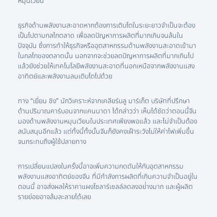
หมุนเวียน
ธุรกิจด้านพลังงานสะอาดหากต้องการเติบโตในระยะยาวจำเป็นจะต้อง
เป็นไปตามกลไกตลาด เพื่อลดปัญหาการผลิตที่มากเกินจนล้นใน
ปัจจุบัน ซึ่งการทำให้ธุรกิจหรืออุตสาหกรรมด้านพลังงานสะอาดเข้ามา
ในกลไกของตลาดนั้น นอกจากจะช่วยลดปัญหาการผลิตที่มากเกินไป
แล้วยังช่วยให้เทคโนโลยีพลังงานสะอาดที่นอกเหนือจากพลังงานแสง
อาทิตย์และพลังงานลมเติบโตไปด้วย
ทาง “เยี่ยน ชิง” นักวิเคราะห์จากเคลียร์บลู มาร์เก็ต บริษัทที่ปรึกษา
ด้านปริมาณคาร์บอนจากแคนนาดา ได้กล่าวว่า เห็นได้ชัดว่าตอนนี้จีน
มองด้านพลังงานหมุนเวียนในประเทศเพียงพอแล้ว และไม่จำเป็นต้อง
สนับสนุนอีกแล้ว แต่ทั้งนี้ทั้งนั้นจีนก็ยังคงเฝ้าระวังไม่ให้ค่าไฟเพิ่มขึ้น
จนกระทบถึงผู้ใช้ปลายทาง
การเปลี่ยนแปลงในครั้งนี้อาจเพิ่มความกดดันให้กับอุตสาหกรรม
พลังงานแสงอาทิตย์ของจีน ที่มีกำลังการผลิตที่เกินความจำเป็นอยู่ใน
ตอนนี้ อาจส่งผลให้ราคาแผงโซลาร์เซลล์ลดลงอย่่างมาก และผู้ผลิต
รายย่อยอาจล้มละลายได้เลย