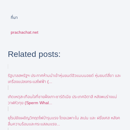
ที่มา
prachachat.net
Related posts:
รัฐบาลสหรัฐฯ ประกาศห้ามนำเข้าหุ่นยนต์ฮิวแมนนอยด์ หุ่นยนต์สี่ขา และ
เครื่องแปลงกระแสไฟฟ้า (...
เกิดเหตุสะเทือนใจที่ชายฝั่งเกาะซาร์ดิเนีย ประเทศอิตาลี หลังพบร่างแม่
วาฬหัวทุย (Sperm Whal...
ยุโรปยังเผชิญวิกฤตไฟป่ารุนแรง โดยเฉพาะใน สเปน และ ฝรั่งเศส หลังค
ลื่นความร้อนและกระแสลมแรง...