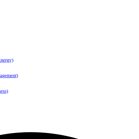
nergy)
agement)
ess)