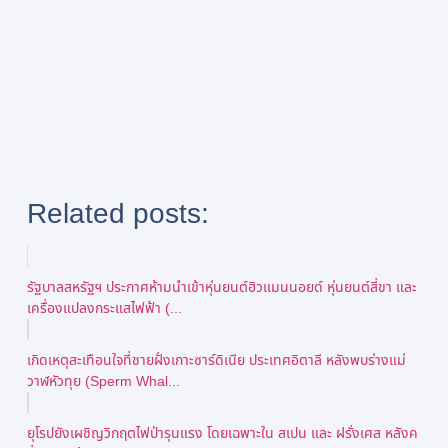
Related posts:
รัฐบาลสหรัฐฯ ประกาศห้ามนำเข้าหุ่นยนต์ฮิวแมนนอยด์ หุ่นยนต์สี่ขา และ
เครื่องแปลงกระแสไฟฟ้า (...
เกิดเหตุสะเทือนใจที่ชายฝั่งเกาะซาร์ดิเนีย ประเทศอิตาลี หลังพบร่างแม่
วาฬหัวทุย (Sperm Whal...
ยุโรปยังเผชิญวิกฤตไฟป่ารุนแรง โดยเฉพาะใน สเปน และ ฝรั่งเศส หลังค