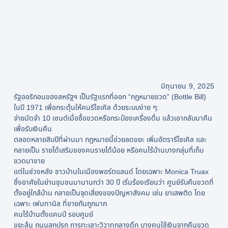
มิถุนายน 9, 2025
รัฐออริกอนของสหรัฐฯ เป็นรัฐแรกที่ออก “กฎหมายขวด” (Bottle Bill)
ในปี 1971 เพื่อกระตุ้นให้คนรีไซเคิล ด้วยระบบง่าย ๆ:
จ่ายมัดจำ 10 เซนต์เมื่อซื้อขวดหรือกระป๋องเครื่องดื่ม แล้วเอากลับมาคืน
เพื่อรับเงินคืน
ตลอดหลายสิบปีที่ผ่านมา กฎหมายนี้ช่วยลดขยะ เพิ่มอัตรารีไซเคิล และ
กลายเป็น รายได้เสริมของคนรายได้น้อย หรือคนไร้บ้านบางกลุ่มที่เก็บ
ขวดมาขาย
แต่ในช่วงหลัง ชาวบ้านในเมืองพอร์ตแลนด์ โดยเฉพาะ Monica Truax
ซึ่งอาศัยในย่านชุมชนมานานกว่า 30 ปี เริ่มร้องเรียนว่า ศูนย์รับคืนขวดที่
ตั้งอยู่ใกล้บ้าน กลายเป็นจุดเสี่ยงของปัญหาสังคม เช่น ยาเสพติด โดย
เฉพาะ เฟนทานิล ที่ขายกันถูกมาก
คนไร้บ้านตั้งแคมป์ รอบศูนย์
ขยะล้น ถนนสกปรก การทะเลาะวิวาทกลางดึก บางคนใช้เงินจากคืนขวด