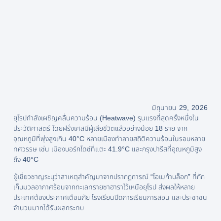
มิถุนายน 29, 2026
ยุโรปกำลังเผชิญคลื่นความร้อน (Heatwave) รุนแรงที่สุดครั้งหนึ่งใน
ประวัติศาสตร์ โดยฝรั่งเศสมีผู้เสียชีวิตแล้วอย่างน้อย 18 ราย จาก
อุณหภูมิที่พุ่งสูงเกิน 40°C หลายเมืองทำลายสถิติความร้อนในรอบหลาย
ทศวรรษ เช่น เมืองบอร์กโดซ์ที่แตะ 41.9°C และกรุงปารีสที่อุณหภูมิสูง
ถึง 40°C
ผู้เชี่ยวชาญระบุว่าสาเหตุสำคัญมาจากปรากฏการณ์ “โอเมก้าบล็อก” ที่กัก
เก็บมวลอากาศร้อนจากทะเลทรายซาฮาราไว้เหนือยุโรป ส่งผลให้หลาย
ประเทศต้องประกาศเตือนภัย โรงเรียนปิดการเรียนการสอน และประชาชน
จำนวนมากได้รับผลกระทบ