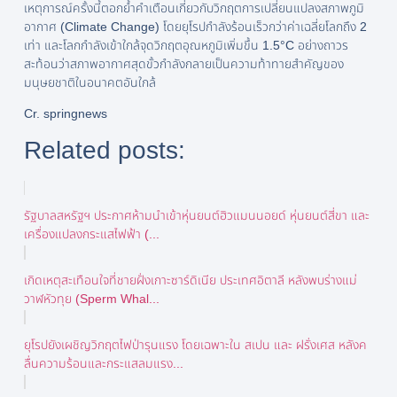
เหตุการณ์ครั้งนี้ตอกย้ำคำเตือนเกี่ยวกับวิกฤตการเปลี่ยนแปลงสภาพภูมิ
อากาศ (Climate Change) โดยยุโรปกำลังร้อนเร็วกว่าค่าเฉลี่ยโลกถึง 2
เท่า และโลกกำลังเข้าใกล้จุดวิกฤตอุณหภูมิเพิ่มขึ้น 1.5°C อย่างถาวร
สะท้อนว่าสภาพอากาศสุดขั้วกำลังกลายเป็นความท้าทายสำคัญของ
มนุษยชาติในอนาคตอันใกล้
Cr. springnews
Related posts:
รัฐบาลสหรัฐฯ ประกาศห้ามนำเข้าหุ่นยนต์ฮิวแมนนอยด์ หุ่นยนต์สี่ขา และ
เครื่องแปลงกระแสไฟฟ้า (...
เกิดเหตุสะเทือนใจที่ชายฝั่งเกาะซาร์ดิเนีย ประเทศอิตาลี หลังพบร่างแม่
วาฬหัวทุย (Sperm Whal...
ยุโรปยังเผชิญวิกฤตไฟป่ารุนแรง โดยเฉพาะใน สเปน และ ฝรั่งเศส หลังค
ลื่นความร้อนและกระแสลมแรง...