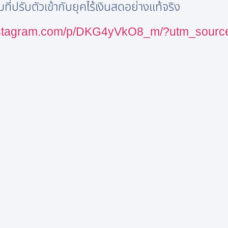
รับตัวเข้ากับยุคไร้เงินสดอย่างแท้จริง
instagram.com/p/DKG4yVkO8_m/?utm_sourc