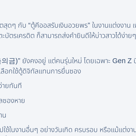
ังฮิตสุดๆ กับ “ตู้คีออสรับเงินอวยพร” ในงานแต่งงา
บัตรเครดิต ก็สามารถส่งคำยินดีให้บ่าวสาวได้ง่า
축의금)” ยังคงอยู่ แต่คนรุ่นใหม่ โดยเฉพาะ Gen Z
ือกใช้ตู้ดิจิทัลแทนการยื่นซอง
่ายทันที
งวลซองหาย
งาน
ไปใช้ในงานอื่นๆ อย่างวันเกิด ครบรอบ หรือแม้แต่ง