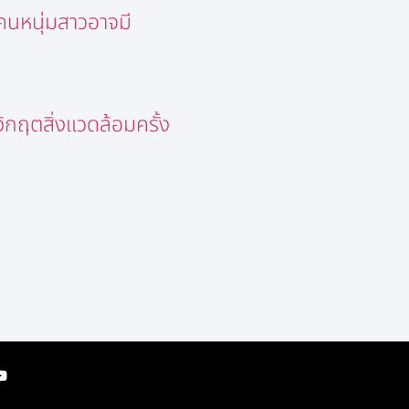
งคนหนุ่มสาวอาจมี
กฤตสิ่งแวดล้อมครั้ง