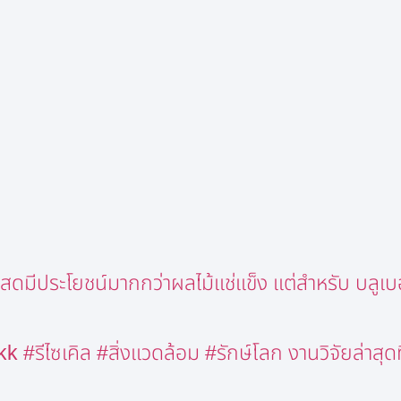
มีประโยชน์มากกว่าผลไม้แช่แข็ง แต่สำหรับ บลูเบอร์ร
รีไซเคิล #สิ่งแวดล้อม #รักษ์โลก งานวิจัยล่าสุดท