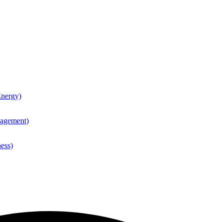
nergy)
agement)
ess)