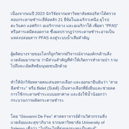
เนื่องจากมนปี 2023 นักวิจัยจากมหาวิทยาลัยฟลอริดาได้ตรวจ
สอบกระดาษชำระยี่ห้อหลัก 21 ยี่ห้อในอเมริกาเหนือ ยุโรป
ตะวันตก แอฟริกา อเมริกากลาง และอเมริกาใต้ เพื่อหา “PFAS”
หรือสารเคมีตลอดกาล ซึ่งผลปรากฎว่ากระดาษชำระอาจเป็น
แหล่งปล่อยสาร PFAS ลงสู่ระบบน้ำเสียสำคัญ
ผู้ผลิตบางรายของโลกก็ถูกวิพากษ์วิจารณ์จากองค์กรด้านสิ่ง
แวดล้อมมากมาย ว่ามีส่วนสำคัญที่ทำให้เกิดการทำลายป่า รวม
ไปถึงละเมิดสิทธิมนุษยชนอีกด้วย
ทำให้นักวิจัยหลายคนเสนอทางเลือก และออกมายืนยันว่า “สาย
ฉีดชำระ” หรือ Bidet (บิเดต์) เป็นทางเลือกที่ยั่งยืนและช่วยลด
การใช้กระดาษชำระแบบมหาศาล และยังใช้น้ำน้อยกว่า
กระบวนการผลิตกระดาษชำระ
โดย “Giovanni De Feo” ศาสตราจารย์ด้านวิศวกรรมสิ่ง
แวดล้อมและสุขาภิบาล จากมหาวิทยาลัย University of
Salerno เชื่อว่า
“ไม่มีอะไรที่ส่งผลกระทบเป็นศูนย์”