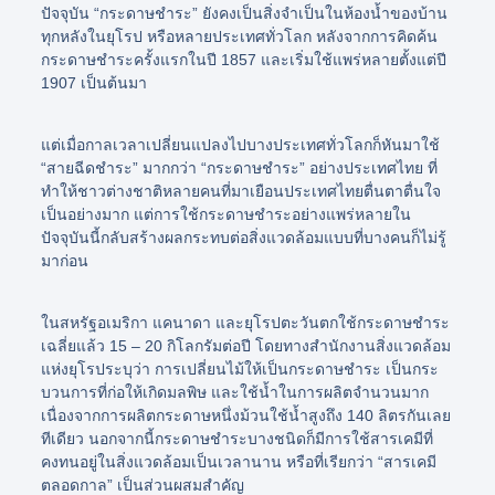
ปัจจุบัน
“กระดาษชำระ”
ยังคงเป็นสิ่งจำเป็นในห้องน้ำของบ้าน
ทุกหลังในยุโรป หรือหลายประเทศทั่วโลก หลังจากการคิดค้น
กระดาษชำระครั้งแรกในปี 1857 และเริ่มใช้แพร่หลายตั้งแต่ปี
1907 เป็นต้นมา
แต่เมื่อกาลเวลาเปลี่ยนแปลงไปบางประเทศทั่วโลกก็หันมาใช้
“สายฉีดชำระ”
มากกว่า
“กระดาษชำระ”
อย่างประเทศไทย ที่
ทำให้ชาวต่างชาติหลายคนที่มาเยือนประเทศไทยตื่นตาตื่นใจ
เป็นอย่างมาก แต่การใช้กระดาษชำระอย่างแพร่หลายใน
ปัจจุบันนี้กลับสร้างผลกระทบต่อสิ่งแวดล้อมแบบที่บางคนก็ไม่รู้
มาก่อน
ในสหรัฐอเมริกา แคนาดา และยุโรปตะวันตกใช้กระดาษชำระ
เฉลี่ยแล้ว 15 – 20 กิโลกรัมต่อปี โดยทางสำนักงานสิ่งแวดล้อม
แห่งยุโรประบุว่า การเปลี่ยนไม้ให้เป็นกระดาษชำระ เป็นกระ
บวนการที่ก่อให้เกิดมลพิษ และใช้น้ำในการผลิตจำนวนมาก
เนื่องจากการผลิตกระดาษหนึ่งม้วนใช้น้ำสูงถึง 140 ลิตรกันเลย
ทีเดียว นอกจากนี้กระดาษชำระบางชนิดก็มีการใช้สารเคมีที่
คงทนอยู่ในสิ่งแวดล้อมเป็นเวลานาน หรือที่เรียกว่า “สารเคมี
ตลอดกาล” เป็นส่วนผสมสำคัญ