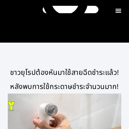
ติดต่อเรา
ชาวยุโรปต้องหันมาใช้สายฉีดชำระแล้ว!
หลังพบการใช้กระดาษชำระจำนวนมาก!