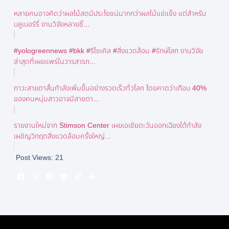
หลายคนอาจคิดว่าผลไม้สดมีประโยชน์มากกว่าผลไม้แช่แข็ง แต่สำหรับ
บลูเบอร์รี่ งานวิจัยหลายชิ้...
#yologreennews #bkk #รีไซเคิล #สิ่งแวดล้อม #รักษ์โลก งานวิจัย
ล่าสุดที่เผยแพร่ในวารสารก...
ภาวะสายตาสั้นกำลังเพิ่มขึ้นอย่างรวดเร็วทั่วโลก โดยคาดว่าเกือบ 40%
ของคนหนุ่มสาวอาจมีสายตา...
รายงานใหม่จาก Stimson Center เผยเอเชียตะวันออกเฉียงใต้กำลัง
เผชิญวิกฤตสิ่งแวดล้อมครั้งใหญ่...
Post Views:
21