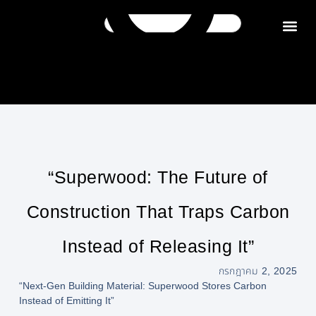
ติดต่อเรา
“Superwood: The Future of
Construction That Traps Carbon
Instead of Releasing It”
กรกฎาคม 2, 2025
“Next-Gen Building Material: Superwood Stores Carbon
Instead of Emitting It”