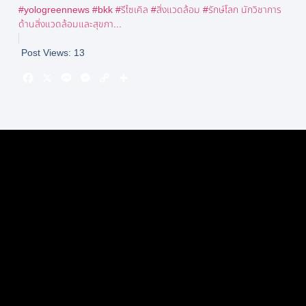
#yologreennews #bkk #รีไซเคิล #สิ่งแวดล้อม #รักษ์โลก นักวิชาการ
ด้านสิ่งแวดล้อมและสุขภา...
Post Views:
13