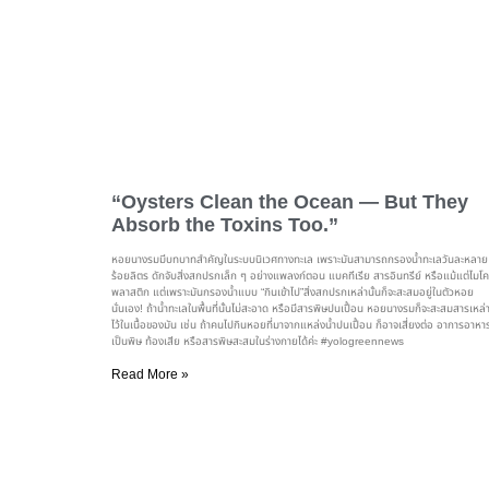
“Oysters Clean the Ocean — But They
Absorb the Toxins Too.”
หอยนางรมมีบทบาทสำคัญในระบบนิเวศทางทะเล เพราะมันสามารถกรองน้ำทะเลวันละหลาย
ร้อยลิตร ดักจับสิ่งสกปรกเล็ก ๆ อย่างแพลงก์ตอน แบคทีเรีย สารอินทรีย์ หรือแม้แต่ไมโ
พลาสติก แต่เพราะมันกรองน้ำแบบ “กินเข้าไป”สิ่งสกปรกเหล่านั้นก็จะสะสมอยู่ในตัวหอย
นั่นเอง! ถ้าน้ำทะเลในพื้นที่นั้นไม่สะอาด หรือมีสารพิษปนเปื้อน หอยนางรมก็จะสะสมสารเหล่า
ไว้ในเนื้อของมัน เช่น ถ้าคนไปกินหอยที่มาจากแหล่งน้ำปนเปื้อน ก็อาจเสี่ยงต่อ อาการอาหา
เป็นพิษ ท้องเสีย หรือสารพิษสะสมในร่างกายได้ค่ะ #yologreennews
Read More »