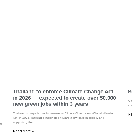
Thailand to enforce Climate Change Act
S
in 2026 — expected to create over 50,000
A s
new green jobs within 3 years
abo
Thailand is preparing to implement its Climate Change Act (Global Warming
Re
Act) in 2026, marking a major step toward a low-carbon society and
supporting the
ar
Read More »