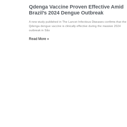
Qdenga Vaccine Proven Effective Amid
Brazil’s 2024 Dengue Outbreak
A new study published in The Lancet Infectious Diseases confirms that the
Qdenga dengue vaccine is clinically effective during the massive 2024
outbreak in São
Read More »