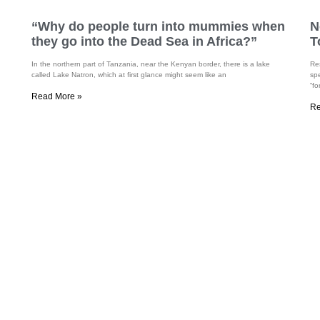
“Why do people turn into mummies when
N
they go into the Dead Sea in Africa?”
T
In the northern part of Tanzania, near the Kenyan border, there is a lake
Re
called Lake Natron, which at first glance might seem like an
sp
“fo
Read More »
Re