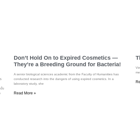
Don’t Hold On to Expired Cosmetics —
T
They’re a Breeding Ground for Bacteria!
Vi
mea
A senior biological sciences academic from the Faculty of Humanities has
คร
conducted research into the dangers of using expired cosmetics. In a
Re
laboratory study, she
นั้น
Read More »
ร