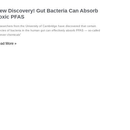
ew Discovery! Gut Bacteria Can Absorb
oxic PFAS
searchers from the University of Cambridge have discovered that certain
ecies of bacteria in the human gut can effectively absorb PFAS — so-called
rever chemicals”
ad More »