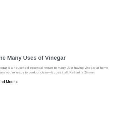
he Many Uses of Vinegar
negar is a household essential known to many. Just having vinegar at home
ns you’re ready to cook or clean—it does it all. Katharina Zimmer,
ad More »