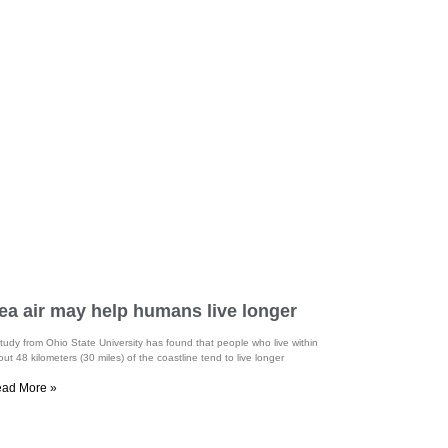
ea air may help humans live longer
tudy from Ohio State University has found that people who live within
ut 48 kilometers (30 miles) of the coastline tend to live longer
ad More »