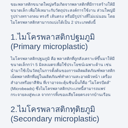
ขยะพลาสติกขนาดใหญ่หรือเกิดจากพลาสติกที่มีการสร้างให้มี
ขนาดเล็ก เพื่อให้เหมาะกับวัตถุประสงค์การใช้งาน ส่วนใหญ่มี
รูปร่างทรางกลม ทรงรี เส้นตรง หรือมีรูปร่างที่ไม่แน่นอน โดย
ไมโครพลาสติกสามารถแบ่งได้เป็น 2 ประเภทดังนี้
1.ไมโครพลาสติกปฐมภูมิ
(Primary microplastic)
ไมโครพลาสติกปฐมภูมิ คือ พลาสติกที่ถูกสังเคราะห์ขึ้นมาให้มี
ขนาดเล็กกว่า 5 มิลลเมตรเพื่อใช้ประโยชน์เฉพาะด้าน เช่น
นำมาใช้เป็นวัสดุในการตั้งต้นของการผลิตผลิตภัณฑ์พลาสติก
เม็ดพลาสติกที่อยู่ในผลิตภัณฑ์ทำความสะอาดผิวหน้า เครื่อง
สำอางหรือยาสีฟัน ที่เราอาจจะคุ้นชินนั้นก็คือ “ไมโครบีดส์”
(Microbeads) ซึ่งไมโครพลาสติกประเภทนี้สามารถแพร่
กระจายลงสู่ทะเล จากการทิ้งของเสียโดยตรงจากบ้านเรือน
2.ไมโครพลาสติกทุติยภูมิ
(Secondary microplastic)