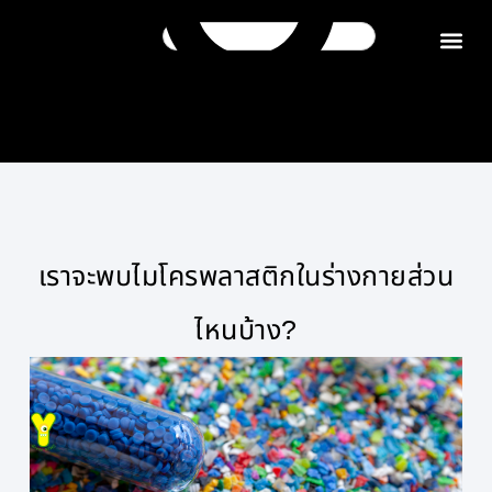
ติดต่อเรา
เราจะพบไมโครพลาสติกในร่างกายส่วน
ไหนบ้าง?