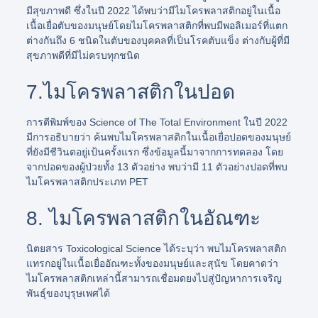
มีสุขภาพดี ซึ่งในปี 2022 ได้พบว่ามีไมโครพลาสติกอยู่ในเนื้อ
เนื้อเยื่อตับของมนุษย์โดยไมโครพลาสติกที่พบมีพอลิเมอร์ที่แตก
ต่างกันถึง 6 ชนิดในตับของบุคคลที่เป็นโรคตับแข็ง ต่างกับผู้ที่มี
สุขภาพดีที่มีไม่ครบทุกชนิด
7.ไมโครพลาสติกในปอด
การตีพิมพ์ของ Science of The Total Environment ในปี 2022
มีการอธิบายว่า ค้นพบไมโครพลาสติกในเนื้อเยื่อปอดของมนุษย์
ที่ยังมีชีวินตอยู่เป้นครั้งแรก ซึ่งข้อมูลนี้มาจากการทดลอง โดย
จากปอดของผู้ป่วยทั้ง 13 ตัวอย่าง พบว่ามี 11 ตัวอย่างปอดที่พบ
ไมโครพลาสติกประเภท PET
8. ไมโครพลาสติกในอัณฑะ
นิตยสาร Toxicological Science ได้ระบุว่า พบไมโครพลาสติก
แทรกอยู่ในเนื้อเยื่ออัณฑะทั้งของมนุษย์และสุนัข โดยคาดว่า
ไมโครพลาสติกเหล่านี้สามารถเชื่อมดยงไปสู่ปัญหาการเจริญ
พันธุ์ของบุรุษเพศได้