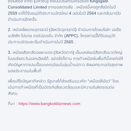
ซอร์สเซส จำกัด (มหาชน) ซึ่งเป็นบริษัทในเครือของ Kingsgate
Consolidated Limited จากออสเตรเลีย . เหมืองนี้เคยถูกสั่งปิดในปี
2559 แต่ได้รับอนุมัติประทานบัตรใหม่ 4 ฉบับในปี 2564 และกลับมาเปิด
ดำเนินการอีกครั้ง.
2. เหมืองโพแทชอุดรธานี (จังหวัดอุดรธานี) ดำเนินการโดยบริษัท เอเชีย
แปซิฟิก โปแตช คอร์ปอเรชั่น จำกัด (APPC). โครงการนี้ได้รับอนุมัติ
ประทานบัตรและเริ่มดำเนินการในปี 2565 .
3. เหมืองสังกะสีดอยผาแดง (จังหวัดตาก) เป็นแหล่งแร่สังกะสีขนาดใหญ่
ในเอเชียตะวันออกเฉียงใต้. อย่างไรก็ตาม การทำเหมืองในพื้นที่นี้เคยก่อให้
เกิดปัญหาการปนเปื้อนแคดเมียมในลุ่มน้ำแม่ตาว ส่งผลกระทบต่อสุขภาพ
ของประชาชนในพื้นที่
เพื่อแก้ไขปัญหาดังกล่าว รัฐบาลได้ส่งเสริมแนวคิด “เหมืองสีเขียว” โดย
เน้นการทำเหมืองที่เป็นมิตรกับสิ่งแวดล้อมและมีความรับผิดชอบต่อ
สังคม
ที่มา :
https://www.bangkokbiznews.com