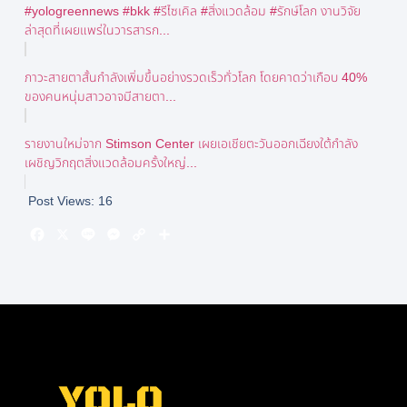
#yologreennews #bkk #รีไซเคิล #สิ่งแวดล้อม #รักษ์โลก งานวิจัย
ล่าสุดที่เผยแพร่ในวารสารก...
ภาวะสายตาสั้นกำลังเพิ่มขึ้นอย่างรวดเร็วทั่วโลก โดยคาดว่าเกือบ 40%
ของคนหนุ่มสาวอาจมีสายตา...
รายงานใหม่จาก Stimson Center เผยเอเชียตะวันออกเฉียงใต้กำลัง
เผชิญวิกฤตสิ่งแวดล้อมครั้งใหญ่...
Post Views:
16