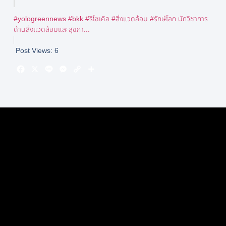
#yologreennews #bkk #รีไซเคิล #สิ่งแวดล้อม #รักษ์โลก นักวิชาการ
ด้านสิ่งแวดล้อมและสุขภา...
Post Views:
6