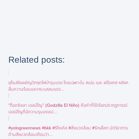
Related posts:
ยุโรปยังเผชิญวิกฤตไฟป่ารุนแรง โดยเฉพาะใน สเปน และ ฝรั่งเศส หลังค
ลื่นความร้อนและกระแสลมแรง...
“ก็อดซิลลา เอลนีโญ” (Godzilla El Niño) คือคำที่ใช้เรียกปรากฏการณ์
เอลนีโญที่มีความรุนแรงเป...
#yologreennews #bkk #รีไซเคิล #สิ่งแวดล้อม #รักษ์โลก นักวิชาการ
ด้านสิ่งแวดล้อมเตือนว่า...