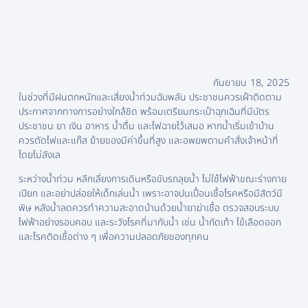
กันยายน 18, 2025
ในช่วงที่มีฝนตกหนักและเสี่ยงน้ำท่วมฉับพลัน ประชาชนควรเฝ้าติดตาม
ประกาศจากทางการอย่างใกล้ชิด พร้อมเตรียมกระเป๋าฉุกเฉินที่มีบัตร
ประชาชน ยา เงิน อาหาร น้ำดื่ม และไฟฉายไว้เสมอ หากน้ำเริ่มเข้าบ้าน
ควรตัดไฟและแก๊ส ย้ายของมีค่าขึ้นที่สูง และอพยพตามคำสั่งเจ้าหน้าที่
โดยไม่ลังเล
ระหว่างน้ำท่วม หลีกเลี่ยงการเดินหรือขับรถลุยน้ำ ไม่ใช้ไฟฟ้าขณะร่างกาย
เปียก และอย่าปล่อยให้เด็กเล่นน้ำ เพราะอาจปนเปื้อนเชื้อโรคหรือมีสัตว์มี
พิษ หลังน้ำลดควรทำความสะอาดบ้านด้วยน้ำยาฆ่าเชื้อ ตรวจสอบระบบ
ไฟฟ้าอย่างรอบคอบ และระวังโรคที่มากับน้ำ เช่น น้ำกัดเท้า ไข้เลือดออก
และโรคติดเชื้อต่าง ๆ เพื่อความปลอดภัยของทุกคน