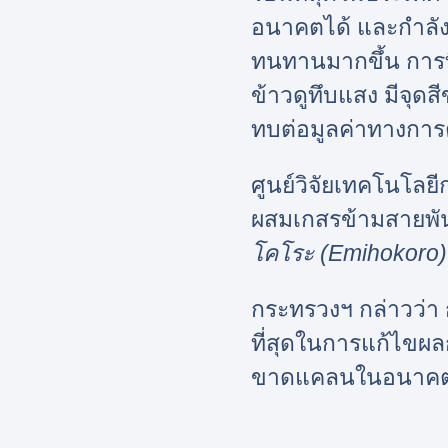
อนาคตได้ และกำลัง
ทนทานมากขึ้น การท
ข้าวดูทึบแสง มีจุดส
ทบต่อมูลค่าทางกา
ศูนย์วิจัยเทคโนโลย
ผสมเกสรข้ามสายพันธุ์
โคโระ (Emihokoro)
กระทรวงฯ กล่าวว่า ก
ที่สุดในการแก้ไข
ขาดแคลนในอนาค