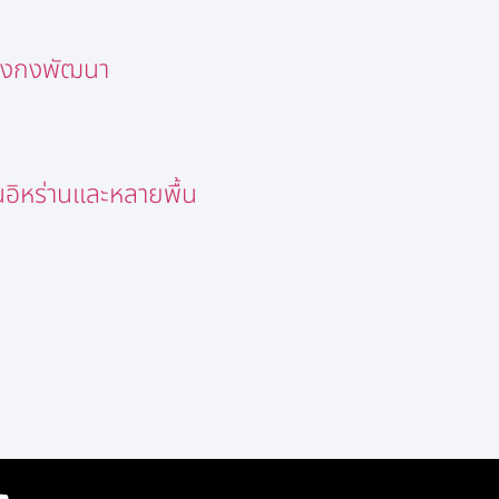
่องกงพัฒนา
อิหร่านและหลายพื้น