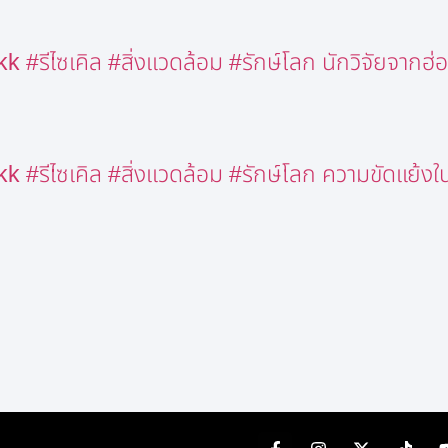
#รีไซเคิล #สิ่งแวดล้อม #รักษ์โลก นักวิจัยจากฮ
#รีไซเคิล #สิ่งแวดล้อม #รักษ์โลก ความขัดแย้งใน