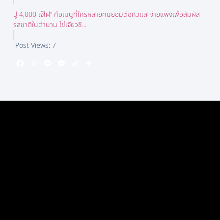
ปู 4,000 เจ๊ไฝ” คือเมนูที่ใครหลายคนยอมต่อคิวและจ่ายแพงเพื่อสัมผัส
รสชาติในตำนาน ไข่เจียวชิ...
Post Views:
7