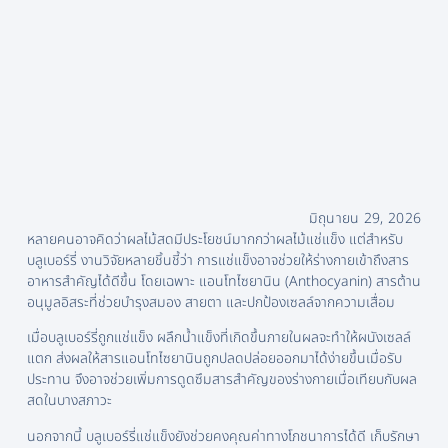
มิถุนายน 29, 2026
หลายคนอาจคิดว่าผลไม้สดมีประโยชน์มากกว่าผลไม้แช่แข็ง แต่สำหรับ
บลูเบอร์รี่ งานวิจัยหลายชิ้นชี้ว่า การแช่แข็งอาจช่วยให้ร่างกายเข้าถึงสาร
อาหารสำคัญได้ดีขึ้น โดยเฉพาะ แอนโทไซยานิน (Anthocyanin) สารต้าน
อนุมูลอิสระที่ช่วยบำรุงสมอง สายตา และปกป้องเซลล์จากความเสื่อม
เมื่อบลูเบอร์รี่ถูกแช่แข็ง ผลึกน้ำแข็งที่เกิดขึ้นภายในผลจะทำให้ผนังเซลล์
แตก ส่งผลให้สารแอนโทไซยานินถูกปลดปล่อยออกมาได้ง่ายขึ้นเมื่อรับ
ประทาน จึงอาจช่วยเพิ่มการดูดซึมสารสำคัญของร่างกายเมื่อเทียบกับผล
สดในบางสภาวะ
นอกจากนี้ บลูเบอร์รี่แช่แข็งยังช่วยคงคุณค่าทางโภชนาการได้ดี เก็บรักษา