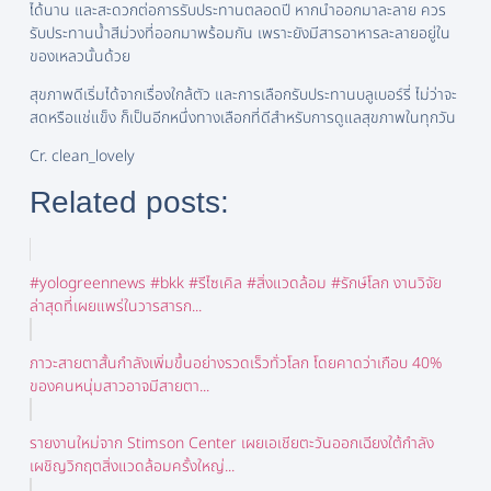
ได้นาน และสะดวกต่อการรับประทานตลอดปี หากนำออกมาละลาย ควร
รับประทานน้ำสีม่วงที่ออกมาพร้อมกัน เพราะยังมีสารอาหารละลายอยู่ใน
ของเหลวนั้นด้วย
สุขภาพดีเริ่มได้จากเรื่องใกล้ตัว และการเลือกรับประทานบลูเบอร์รี่ ไม่ว่าจะ
สดหรือแช่แข็ง ก็เป็นอีกหนึ่งทางเลือกที่ดีสำหรับการดูแลสุขภาพในทุกวัน
Cr. clean_lovely
Related posts:
#yologreennews #bkk #รีไซเคิล #สิ่งแวดล้อม #รักษ์โลก งานวิจัย
ล่าสุดที่เผยแพร่ในวารสารก...
ภาวะสายตาสั้นกำลังเพิ่มขึ้นอย่างรวดเร็วทั่วโลก โดยคาดว่าเกือบ 40%
ของคนหนุ่มสาวอาจมีสายตา...
รายงานใหม่จาก Stimson Center เผยเอเชียตะวันออกเฉียงใต้กำลัง
เผชิญวิกฤตสิ่งแวดล้อมครั้งใหญ่...