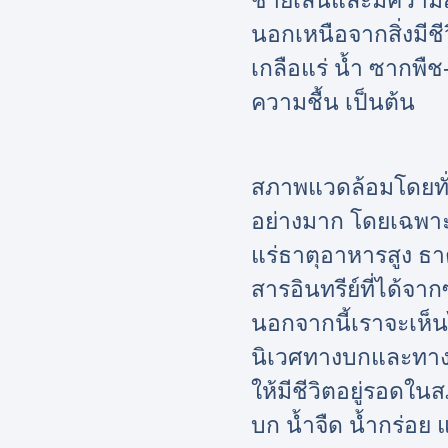
ชายเลนและมีความสำค
นอกเหนือจากสิ่งมีชีว
เกลือแร่ น้ำ ซากพื
ความชื้น เป็นต้น
สภาพแวดล้อมโดยทั่
อย่างมาก โดยเฉพาะด
แร่ธาตุอาหารสูง ธ
สารอินทรีย์ที่ได้จ
นอกจากนี้เราจะเห็น
นิเวศทางบกและทางน้
ให้มีชีวิตอยู่รอดใน
บก น้ำจืด น้ำกร่อย