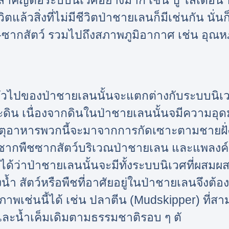
ัญต่อระบบนิเวศอย่างมาก เช่น ปู ไส้เดือน ป
ิตแล้วสิ่งที่ไม่มีชีวิตป่าชายเลนก็มีเช่นกัน นั่
ช-ซากสัตว์ รวมไปถึงสภาพภูมิอากาศ เช่น อุณห
วไปของป่าชายเลนนั้นจะแตกต่างกับระบบนิเว
ิน เนื่องจากดินในป่าชายเลนนั้นจมีความอุด
าตุอาหารพวกนี้จะมาจากการกัดเซาะตามชายฝั่
ากซากพืชซากสัตว์บริเวณป่าชายเลน และแพลงค์
ได้ว่าป่าชายเลนนั้นจะมีทั้งระบบนิเวศที่ผสม
ำ สัตว์หรือพืชที่อาศัยอยู่ในป่าชายเลนจึงต้อ
สภาพเช่นนี้ได้ เช่น ปลาตีน (Mudskipper) ที่ส
 และน้ำเค็มเดิมตามธรรมชาติรอบ ๆ ตั