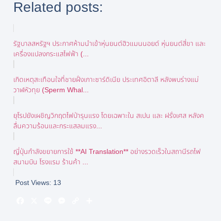
Related posts:
รัฐบาลสหรัฐฯ ประกาศห้ามนำเข้าหุ่นยนต์ฮิวแมนนอยด์ หุ่นยนต์สี่ขา และ
เครื่องแปลงกระแสไฟฟ้า (...
เกิดเหตุสะเทือนใจที่ชายฝั่งเกาะซาร์ดิเนีย ประเทศอิตาลี หลังพบร่างแม่
วาฬหัวทุย (Sperm Whal...
ยุโรปยังเผชิญวิกฤตไฟป่ารุนแรง โดยเฉพาะใน สเปน และ ฝรั่งเศส หลังค
ลื่นความร้อนและกระแสลมแรง...
ญี่ปุ่นกำลังขยายการใช้ **AI Translation** อย่างรวดเร็วในสถานีรถไฟ
สนามบิน โรงแรม ร้านค้า ...
Post Views:
13