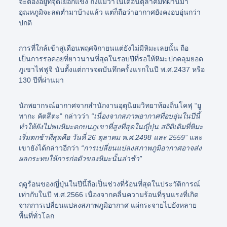
จะต้องอยู่ที่จุดเยือกแข็ง ถึงแม้ว่าในเดือนตุลาคมที่ผ่านมา
อุณหภูมิจะลดต่ำมาบ้างแล้ว แต่ก็ถือว่าอากาศยังคงอบอุ่นกว่า
ปกติ
การที่ใกล้เข้าสู่เดือนพฤศจิกายนแต่ยังไม่มีหิมะเลยนั้น ถือ
เป็นการรอคอยที่ยาวนานที่สุดในรอบปีที่รอให้หิมะปกคลุมยอด
ภูเขาไฟฟูจิ นับตั้งแต่การจดบันทึกครั้งแรกในปี พ.ศ.2437 หรือ
130 ปีที่ผ่านมา
นักพยากรณ์อากาศจากสำนักงานอุตุนิยมวิทยาท้องถิ่นโคฟุ “ยู
ทากะ คัตสึตะ” กล่าวว่า
“เนื่องจากสภาพอากาศที่อบอุ่นในปีนี้
ทำให้ยังไม่พบหิมะตกบนภูเขาที่สูงที่สุดในญี่ปุ่น สถิติเดิมที่หิมะ
เริ่มตกช้าที่สุดคือ วันที่ 26 ตุลาคม พ.ศ.2498 และ 2559”
และ
เขายังได้กล่าวอีกว่า
“การเปลี่ยนแปลงสภาพภูมิอากาศอาจส่ง
ผลกระทบให้การก่อตัวของหิมะนั้นล่าช้า”
ฤดูร้อนของญี่ปุ่นในปีนี้ถือเป็นช่วงที่ร้อนที่สุดในประวัติการณ์
เท่ากับในปี พ.ศ.2566 เนื่องจากคลื่นความร้อนที่รุนแรงที่เกิด
จากการเปลี่ยนแปลงสภาพภูมิอากาศ แผ่กระจายไปยังหลาย
พื้นที่ทั่วโลก