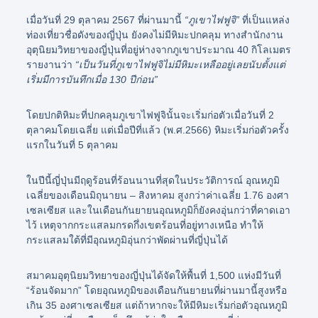
เมื่อวันที่ 29 ตุลาคม 2567 ที่ผ่านมานี้
“ภูเขาไฟฟูจิ”
ที่เป็นแหล่ง
ท่องเที่ยวชื่อดังของญี่ปุ่น ยังคงไม่มีหิมะปกคลุม ทางสำนักงาน
อุตุนิยมวิทยาของญี่ปุ่นที่อยู่ห่างจากภูเขาประมาณ 40 กิโลเมตร
รายงานว่า
“เป็นวันที่ภูเขาไฟฟูจิไม่มีหิมะเหลืออยู่เลยนับตั้งแต่
เริ่มมีการบันทึกเมื่อ 130 ปีก่อน”
โดยปกติหิมะที่ปกคลุมภูเขาไฟฟูจินั้นจะเริ่มก่อตัวเมื่อวันที่ 2
ตุลาคมโดยเฉลี่ย แต่เมื่อปีที่แล้ว (พ.ศ.2566) หิมะเริ่มก่อตัวครั้ง
แรกในวันที่ 5 ตุลาคม
ในปีนี้ญี่ปุ่นมีฤดูร้อนที่ร้อนนานที่สุดในประวัติการณ์ อุณหภูมิ
เฉลี่ยของเดือนมิถุนายน – สิงหาคม สูงกว่าค่าเฉลี่ย 1.76 องศา
เซลเซียส และในเดือนกันยายนอุณหภูมิก็ยังคงอุ่นกว่าที่คาดเอา
ไว้ เหตุจากกระแสลมกรดกึ่งเขตร้อนที่อยู่ทางเหนือ ทำให้
กระแสลมใต้ที่มีอุณหภูมิอุ่นกว่าพัดผ่านที่ญี่ปุ่นได้
สมาคมอุตุนิยมวิทยาของญี่ปุ่นได้จัดให้พื้นที่ 1,500 แห่งมีวันที่
“ร้อนจัดมาก” โดยอุณหภูมิของเดือนกันยายนที่ผ่านมานี้สูงหรือ
เกิน 35 องศาเซลเซียส แต่ถ้าหากจะให้มีหิมะเริ่มก่อตัวอุณหภูมิ