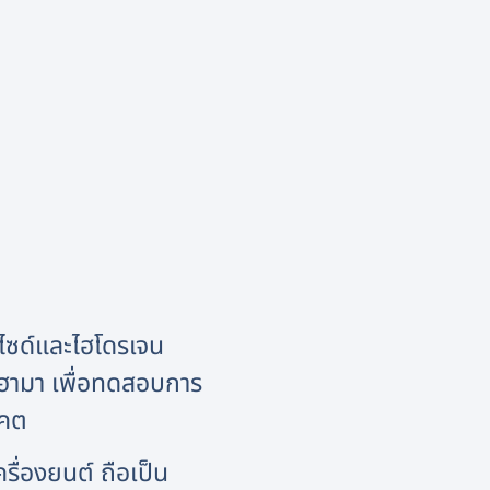
กไซด์และไฮโดรเจน
กฮามา เพื่อทดสอบการ
าคต
รื่องยนต์ ถือเป็น