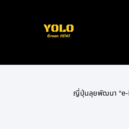
ญี่ปุ่นลุยพัฒนา “