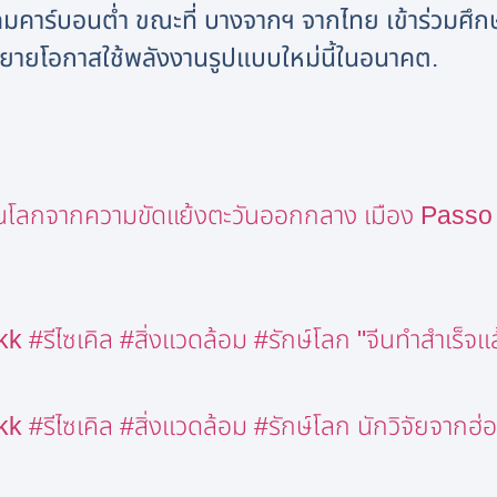
คมคาร์บอนต่ำ ขณะที่ บางจากฯ จากไทย เข้าร่วมศึ
มขยายโอกาสใช้พลังงานรูปแบบใหม่นี้ในอนาคต.
นโลกจากความขัดแย้งตะวันออกกลาง เมือง Passo 
รีไซเคิล #สิ่งแวดล้อม #รักษ์โลก "จีนทำสำเร็จแล้
#รีไซเคิล #สิ่งแวดล้อม #รักษ์โลก นักวิจัยจากฮ