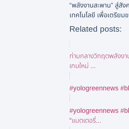
“พลังงานสะพาน” สู่สัง
เทคโนโลยี เพื่อเตรีย
Related posts:
ท่ามกลางวิกฤตพลังงา
เกมใหม่ ...
#yologreennews #bkk #
#yologreennews #bkk 
“แบตเตอรี่...