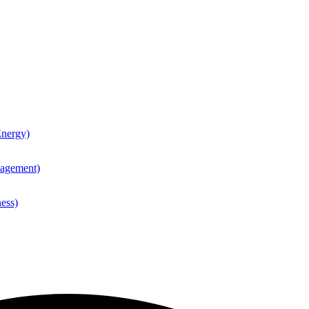
nergy)
agement)
ess)