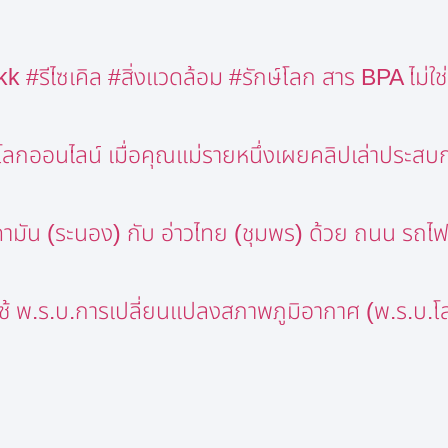
ีไซเคิล #สิ่งแวดล้อม #รักษ์โลก สาร BPA ไม่ใช่แค่
นโลกออนไลน์ เมื่อคุณแม่รายหนึ่งเผยคลิปเล่าประสบ
ามัน (ระนอง) กับ อ่าวไทย (ชุมพร) ด้วย ถนน รถไฟ แ
ช้ พ.ร.บ.การเปลี่ยนแปลงสภาพภูมิอากาศ (พ.ร.บ.โล