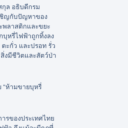
กุล อธิบดีกรม
ผชิญกับปัญหาของ
ณขยะพลาสติกและขยะ
บุหรี่ไฟฟ้าถูกทิ้งลง
 ตะกั่ว และปรอท รั่ว
่งมีชีวิตและสัตว์ป่า
“ห้ามขายบุหรี่
าตรการของประเทศไทย