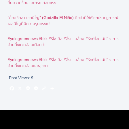
ลื่นความร้อนและกระแสลมแรง...
“ก็อดซิลลา เอลนีโญ” (Godzilla El Niño) คือคำที่ใช้เรียกปรากฏการณ์
เอลนีโญที่มีความรุนแรงเป...
#yologreennews #bkk #รีไซเคิล #สิ่งแวดล้อม #รักษ์โลก นักวิชาการ
ด้านสิ่งแวดล้อมเตือนว่า...
#yologreennews #bkk #รีไซเคิล #สิ่งแวดล้อม #รักษ์โลก นักวิชาการ
ด้านสิ่งแวดล้อมและสุขภา...
Post Views:
9