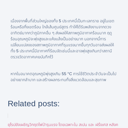
เนื่องจากพื้นที่ส่วนใหญ่ของทั้ง 5 ประเทศนี้เป็นทะเลทราย อยู่ในเขต
ร้อนหรือกึ่งเขตร้อน ใกล้เส้นศูนย์สูตร ทำให้ได้รับพลังงานจากดวง
อาทิตย์มากกว่าภูมิภาคอื่น ๆ ส่งผลให้สภาพภูมิอากาศร้อนมาก ฤดู
ร้อนอุณหภูมิจะพุ่งสูงและแห้งแล้งเป็นอย่างมาก นอกจากนี้การ
เปลี่ยนแปลงของสภาพภูมิอากาศที่รุนแรงมากขึ้นทุกวันอาจส่งผลให้
ทั้ง 5 ประเทศนี้มีอากาศที่ร้อนจัดเช่นนี้และอาจพุ่งสูงเกินกว่าสถานี
ตรวจวัดอากาศเคยบันทึกไว้
หากในอนาคตอุณหภูมิพุ่งสูงเกิน 55 °C การใช้ชีวิตประจำวันจะเป็นไป
อย่างยากลำบาก และสร้างผลกระทบทั้งสิ่งแวดล้อมและสุขภาพ
Related posts:
ยุโรปยังเผชิญวิกฤตไฟป่ารุนแรง โดยเฉพาะใน สเปน และ ฝรั่งเศส หลังค