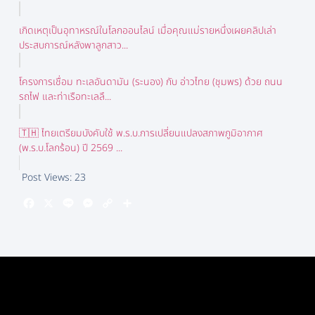
เกิดเหตุเป็นอุทาหรณ์ในโลกออนไลน์ เมื่อคุณแม่รายหนึ่งเผยคลิปเล่า
ประสบการณ์หลังพาลูกสาว...
โครงการเชื่อม ทะเลอันดามัน (ระนอง) กับ อ่าวไทย (ชุมพร) ด้วย ถนน
รถไฟ และท่าเรือทะเลลึ...
🇹🇭 ไทยเตรียมบังคับใช้ พ.ร.บ.การเปลี่ยนแปลงสภาพภูมิอากาศ
(พ.ร.บ.โลกร้อน) ปี 2569 ...
Post Views:
23