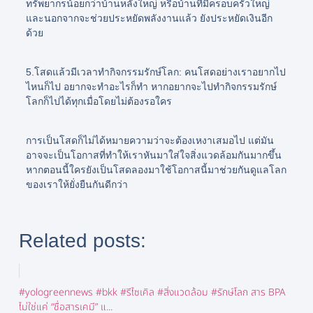
ทรัพยากรน้อยกว่าบ้านหลังใหญ่ หรือบ้านที่มีครอบครัวใหญ่
และนอกจากจะช่วยประหยัดพลังงานแล้ว ยังประหยัดเงินอีก
ด้วย
5.โสดแล้วมีเวลาทำกิจกรรมรักษ์โลก:
คนโสดอย่างเราอยากไป
ไหนก็ไป อยากจะทำอะไรก็ทำ หากอยากจะไปทำกิจกรรมรักษ์
โลกก็ไปได้ทุกเมื่อโดยไม่ต้องรอใคร
การเป็นโสดก็ไม่ได้หมายความว่าจะต้องเหงาเสมอไป แต่มัน
อาจจะเป็นโอกาสที่ทำให้เราหันมาใส่ใจสิ่งแวดล้อมกันมากขึ้น
หากตอนนี้ใครยังเป็นโสดลองมาใช้โอกาสนี้มาช่วยกันดูแลโลก
ของเราให้ยั่งยืนกันดีกว่า
Related posts:
#yologreennews #bkk #รีไซเคิล #สิ่งแวดล้อม #รักษ์โลก สาร BPA
ไม่ใช่แค่ “ชื่อสารเคมี” แ...