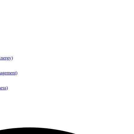
nergy)
agement)
ess)