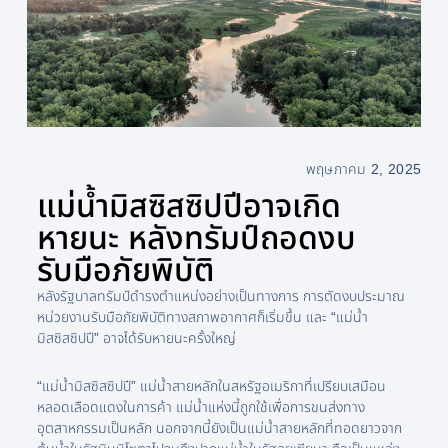
พฤษภาคม 2, 2025
แม่น้ำมิสซิสซิปปีอาจเกิด
หายนะ หลังทรัมป์ถอดงบ
รับมือภัยพิบัติ
หลังรัฐบาลทรัมป์ดำรงตำแหน่งอย่างเป็นทางการ การตัดงบประมาณ
หน่วยงานรับมือภัยพิบัติทางสภาพอากาศก็เริ่มขึ้น และ “แม่น้ำ
มิสซิสซิปปี” อาจได้รับหายนะครั้งใหญ่
“แม่น้ำมิสซิสซิปปี” แม่น้ำสายหลักในสหรัฐอเมริกาที่เปรียบเสมือน
หลอดเลือดแดงในการค้า แม่น้ำแห่งนี้ถูกใช้เพื่อการขนส่งทาง
อุตสาหกรรมเป็นหลัก นอกจากนี้ยังเป็นแม่น้ำสายหลักที่ทอดยาวจาก