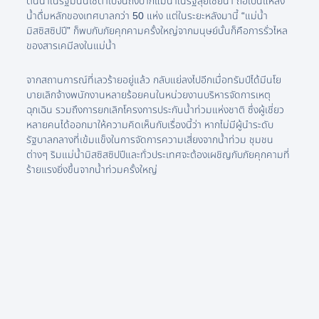
ต้นน้ำในรัฐมินนิโซตาไปจนถึงปากแม่น้ำในรัฐลุยเซียนา ถือเป็นแหล่ง
น้ำดื่มหลักของเทศบาลกว่า 50 แห่ง แต่ในระยะหลังมานี้ “แม่น้ำ
มิสซิสซิปปี” ก็พบกับภัยคุกคามครั้งใหญ่จากมนุษย์นั้นก็คือการรั่วไหล
ของสารเคมีลงในแม่น้ำ
จากสถานการณ์ที่เลวร้ายอยู่แล้ว กลับแย่ลงไปอีกเมื่อทรัมป์ได้มีนโย
บายเลิกจ้างพนักงานหลายร้อยคนในหน่วยงานบริหารจัดการเหตุ
ฉุกเฉิน รวมถึงการยกเลิกโครงการประกันน้ำท่วมแห่งชาติ ซึ่งผู้เชี่ยว
หลายคนได้ออกมาให้ความคิดเห็นกับเรื่องนี้ว่า หากไม่มีผู้นำระดับ
รัฐบาลกลางที่เข้มแข็งในการจัดการความเสี่ยงจากน้ำท่วม ชุมชน
ต่างๆ ริมแม่น้ำมิสซิสซิปปีและทั่วประเทศจะต้องเผชิญกับภัยคุกคามที่
ร้ายแรงยิ่งขึ้นจากน้ำท่วมครั้งใหญ่