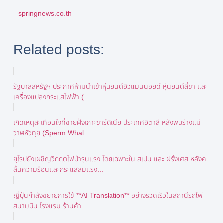
springnews.co.th
Related posts:
รัฐบาลสหรัฐฯ ประกาศห้ามนำเข้าหุ่นยนต์ฮิวแมนนอยด์ หุ่นยนต์สี่ขา และ
เครื่องแปลงกระแสไฟฟ้า (...
เกิดเหตุสะเทือนใจที่ชายฝั่งเกาะซาร์ดิเนีย ประเทศอิตาลี หลังพบร่างแม่
วาฬหัวทุย (Sperm Whal...
ยุโรปยังเผชิญวิกฤตไฟป่ารุนแรง โดยเฉพาะใน สเปน และ ฝรั่งเศส หลังค
ลื่นความร้อนและกระแสลมแรง...
ญี่ปุ่นกำลังขยายการใช้ **AI Translation** อย่างรวดเร็วในสถานีรถไฟ
สนามบิน โรงแรม ร้านค้า ...