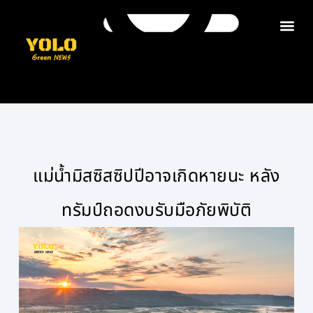
ติดต่อเรา
แม่น้ำมิสซิสซิปปีอาจเกิดหายนะ หลัง
ทรัมป์ถอดงบรับมือภัยพิบัติ