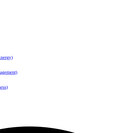
nergy)
agement)
ess)