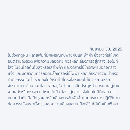
กันยายน 30, 2025
ในช่วงฤดูฝน หลายพื้นที่มักเผชิญกับพายุฝนและฟ้าผ่า ซึ่งอาจก่อให้เกิด
อันตรายถึงชีวิต เพื่อความปลอดภัย ควรหลีกเลี่ยงการอยู่กลางแจ้งในที่
โล่ง ไม่ยืนใกล้ต้นไม้สูงหรือเสาไฟฟ้า และงดการใช้โทรศัพท์มือถือกลาง
แจ้ง ขณะเดียวกันควรถอดปลั๊กเครื่องใช้ไฟฟ้า หลีกเลี่ยงการว่ายน้ำหรือ
ทำกิจกรรมในน้ำ รวมถึงไม่ใช้ร่มที่มีโครงโลหะและไม่ขี่จักรยานหรือ
จักรยานยนต์บนถนนโล่ง หากอยู่ในบ้านควรปิดประตูหน้าต่างและอยู่ห่าง
จากผนังหรือกระจก แต่หากจำเป็นต้องอยู่กลางแจ้งโดยไม่มีที่หลบ ควร
หมอบตัวต่ำ มือปิดหู และหลีกเลี่ยงการสัมผัสพื้นโดยตรง การปฏิบัติตาม
ข้อควรระวังเหล่านี้จะช่วยลดความเสี่ยงและปกป้องชีวิตได้เมื่อเกิดฟ้าผ่า