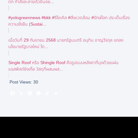
ตก กำลังละลายเร็วขึ้นอย...
#yologreennews #bkk #รีไซเคิล #สิ่งแวดล้อม #รักษ์โลก ประเด็นเรื่อง
ความยั่งยืน (Sustai...
เมื่อวันที่ 29 กันยายน 2568 นายกรัฐมนตรี อนุทิน ชาญวีรกุล แถลง
นโยบายรัฐบาลใหม่ โด...
Single Roof หรือ Shingle Roof คือรูปแบบหลังคาที่มุงด้วยแผ่น
แอสฟัลต์ชิงเกิ้ล วัสดุที่ผสมผส...
Post Views:
30