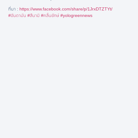
ที่มา :
https://www.facebook.com/share/p/1JrxDTZTYt/
#อันดามัน
#สึนามิ
#คลื่นยักษ์
#yologreennews