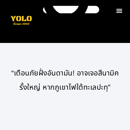
ติดต่อเรา
“เตือนภัยฝั่งอันดามัน! อาจเจอสึนามิค
รั้งใหญ่ หากภูเขาไฟใต้ทะเลปะทุ”