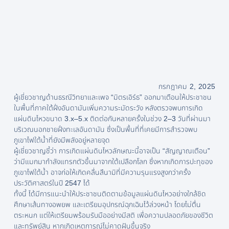
กรกฎาคม 2, 2025
ผู้เชี่ยวชาญด้านธรณีวิทยาและเพจ “มิตรเอิร์ธ” ออกมาเตือนให้ประชาชน
ในพื้นที่ภาคใต้ฝั่งอันดามันเพิ่มความระมัดระวัง หลังตรวจพบการเกิด
แผ่นดินไหวขนาด 3.x–5.x ติดต่อกันหลายครั้งในช่วง 2–3 วันที่ผ่านมา
บริเวณนอกชายฝั่งทะเลอันดามัน ซึ่งเป็นพื้นที่ที่เคยมีการสำรวจพบ
ภูเขาไฟใต้น้ำที่ยังมีพลังอยู่หลายจุด
ผู้เชี่ยวชาญชี้ว่า การเกิดแผ่นดินไหวลักษณะนี้อาจเป็น “สัญญาณเตือน”
ว่ามีแมกมากำลังแทรกตัวขึ้นมาจากใต้เปลือกโลก ซึ่งหากเกิดการปะทุของ
ภูเขาไฟใต้น้ำ อาจก่อให้เกิดคลื่นสึนามิที่มีความรุนแรงสูงกว่าครั้ง
ประวัติศาสตร์ในปี 2547 ได้
ทั้งนี้ ได้มีการแนะนำให้ประชาชนติดตามข้อมูลแผ่นดินไหวอย่างใกล้ชิด
ศึกษาเส้นทางอพยพ และเตรียมอุปกรณ์ฉุกเฉินไว้ล่วงหน้า โดยไม่ตื่น
ตระหนก แต่ให้เตรียมพร้อมรับมืออย่างมีสติ เพื่อความปลอดภัยของชีวิต
และทรัพย์สิน หากเกิดเหตุการณ์ไม่คาดฝันขึ้นจริง