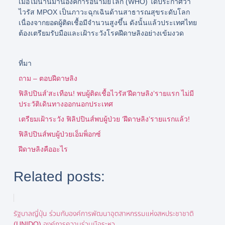
เมื่อไม่นานมานี้องค์การอนามัยโลก (WHO) ได้ประกาศว่า
ไวรัส MPOX เป็นภาวะฉุกเฉินด้านสาธารณสุขระดับโลก
เนื่องจากยอดผู้ติดเชื้อมีจำนวนสูงขึ้น ดังนั้นแล้วประเทศไทย
ต้องเตรียมรับมือและเฝ้าระวังโรคฝีดาษลิงอย่างเข้มงวด
ที่มา
ถาม – ตอบฝีดาษลิง
ฟิลิปปินส์’สะเทือน! พบผู้ติดเชื้อไวรัส’ฝีดาษลิง’รายแรก ไม่มี
ประวัติเดินทางออกนอกประเทศ
เตรียมเฝ้าระวัง ฟิลิปปินส์พบผู้ป่วย ‘ฝีดาษลิง’รายแรกแล้ว!
ฟิลิปปินส์พบผู้ป่วยเอ็มพ็อกซ์
ฝีดาษลิงคืออะไร
Related posts:
รัฐบาลญี่ปุ่น ร่วมกับองค์การพัฒนาอุตสาหกรรมแห่งสหประชาชาติ
(UNIDO) องค์การความร่วมมือระหว...