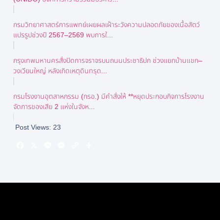
กรมวิทยาศาสตร์การแพทย์เผยผลเฝ้าระวังความปลอดภัยของเนื้อสัตว์
แปรรูปช่วงปี 2567–2569 พบการใ...
กรุงเทพมหานครสั่งปิดการจราจรบนถนนประชาธิปก ช่วงแยกบ้านแขก–
วงเวียนใหญ่ หลังเกิดเหตุดินทรุด...
กรมโรงงานอุตสาหกรรม (กรอ.) มีคำสั่งให้ **หยุดประกอบกิจการโรงงาน
จัดการของเสีย 2 แห่งในจังห...
Post Views:
23