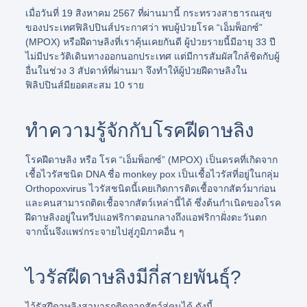
เมื่อวันที่ 19 สิงหาคม 2567 ที่ผ่านมานี้ กระทรวงสาธารณสุข
ของประเทศฟิลิปปินส์ประกาศว่า พบผู้ป่วยโรค “เอ็มพ็อกซ์”
(MPOX) หรือฝีดาษลิงที่เราคุ้นเคยกันดี ผู้ป่วยรายนี้มีอายุ 33 ปี
ไม่มีประวัติเดินทางออกนอกประเทศ แต่มีการสัมผัสใกล้ชิดกับผู้
อื่นในช่วง 3 สัปดาห์ที่ผ่านมา จึงทำให้ผู้ป่วยฝีดาษลิงใน
ฟิลิปปินส์มียอดสะสม 10 ราย
ทำความรู้จักกับโรคฝีดาษลิง
โรคฝีดาษลิง หรือ โรค “เอ็มพ็อกซ์” (MPOX) เป็นดรคที่เกิดจาก
เชื้อไวรัสชนิด DNA ชื่อ monkey pox เป็นเชื้อไวรัสที่อยู่ในกลุ่ม
Orthopoxvirus ไวรัสชนิดนี้เคยเกิดการติดเชื้อจากสัตว์มาก่อน
และคนสามารถติดเชื้อจากสัตว์เหล่านี้ได้ ซึ่งต้นกำเนิดของโรค
ฝีดาษลิงอยู่ในทวีปแอฟริกาตอนกลางถึงแอฟริกาฝั่งตะวันตก
จากนั้นจึงแพร่กระจายไปสู่ภูมิภาคอื่น ๆ
ไวรัสฝีดาษลิงมีกี่สายพันธุ์?
ไว้รัสฝีดาษลิงสามารถติดจากสัตว์สู่คนได้ ดังนี้