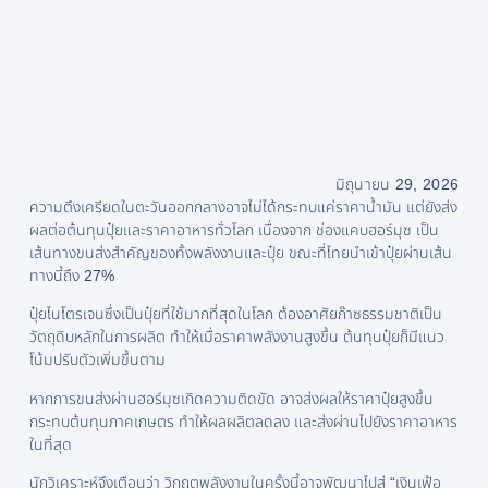
มิถุนายน 29, 2026
ความตึงเครียดในตะวันออกกลางอาจไม่ได้กระทบแค่ราคาน้ำมัน แต่ยังส่ง
ผลต่อต้นทุนปุ๋ยและราคาอาหารทั่วโลก เนื่องจาก ช่องแคบฮอร์มุซ เป็น
เส้นทางขนส่งสำคัญของทั้งพลังงานและปุ๋ย ขณะที่ไทยนำเข้าปุ๋ยผ่านเส้น
ทางนี้ถึง 27%
ปุ๋ยไนโตรเจนซึ่งเป็นปุ๋ยที่ใช้มากที่สุดในโลก ต้องอาศัยก๊าซธรรมชาติเป็น
วัตถุดิบหลักในการผลิต ทำให้เมื่อราคาพลังงานสูงขึ้น ต้นทุนปุ๋ยก็มีแนว
โน้มปรับตัวเพิ่มขึ้นตาม
หากการขนส่งผ่านฮอร์มุซเกิดความติดขัด อาจส่งผลให้ราคาปุ๋ยสูงขึ้น
กระทบต้นทุนภาคเกษตร ทำให้ผลผลิตลดลง และส่งผ่านไปยังราคาอาหาร
ในที่สุด
นักวิเคราะห์จึงเตือนว่า วิกฤตพลังงานในครั้งนี้อาจพัฒนาไปสู่ “เงินเฟ้อ