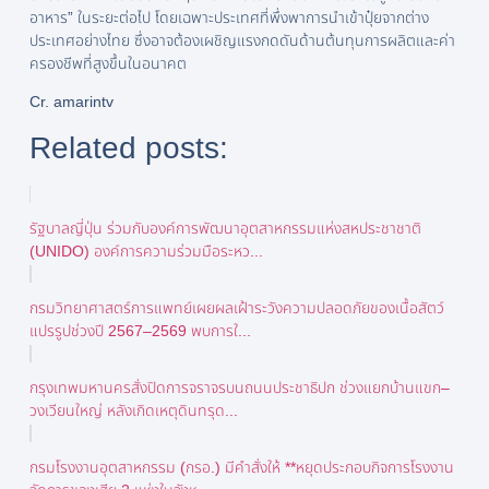
อาหาร” ในระยะต่อไป โดยเฉพาะประเทศที่พึ่งพาการนำเข้าปุ๋ยจากต่าง
ประเทศอย่างไทย ซึ่งอาจต้องเผชิญแรงกดดันด้านต้นทุนการผลิตและค่า
ครองชีพที่สูงขึ้นในอนาคต
Cr. amarintv
Related posts:
รัฐบาลญี่ปุ่น ร่วมกับองค์การพัฒนาอุตสาหกรรมแห่งสหประชาชาติ
(UNIDO) องค์การความร่วมมือระหว...
กรมวิทยาศาสตร์การแพทย์เผยผลเฝ้าระวังความปลอดภัยของเนื้อสัตว์
แปรรูปช่วงปี 2567–2569 พบการใ...
กรุงเทพมหานครสั่งปิดการจราจรบนถนนประชาธิปก ช่วงแยกบ้านแขก–
วงเวียนใหญ่ หลังเกิดเหตุดินทรุด...
กรมโรงงานอุตสาหกรรม (กรอ.) มีคำสั่งให้ **หยุดประกอบกิจการโรงงาน