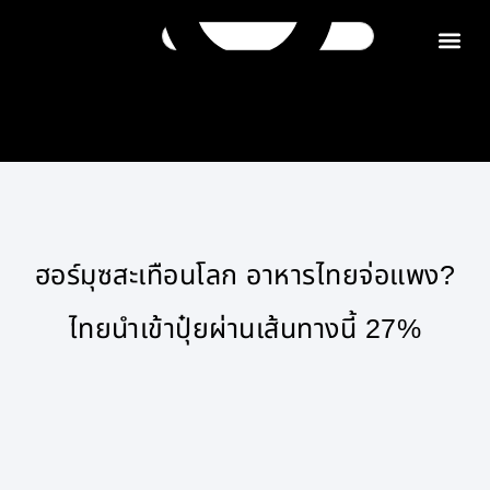
ติดต่อเรา
ฮอร์มุซสะเทือนโลก อาหารไทยจ่อแพง?
ไทยนำเข้าปุ๋ยผ่านเส้นทางนี้ 27%