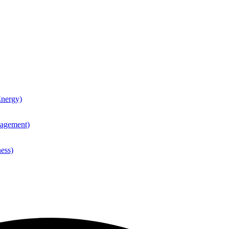
nergy)
agement)
ess)