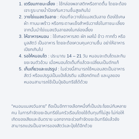
เตรียมภาชนะเลี้ยง :
ใช้กล่องพลาสติกหรือถาดตื้น โดยจะต้อง
เจาะรูระบายน้ำป้องกันความชื้นสูงเกินไป
วางไข่แมลงวันลาย :
ก่อนที่จะวางไข่แมลงวันลาย ต้องใช้เศษ
ผ้า กาบมะพร้าว หรือกระดาษแข็งสำหรับวางไข่ในภาชนะเลี้ยง
จากนั้นนำไข่แมลงวันลายลงในกล่องเลี้ยง
ให้อาหารหนอน :
ใช้เศษอาหารสด ผัก ผลไม้ ข้าว กากถั่ว หรือ
มูลสัตว์ เป็นอาหาร โดยจะต้องควบคุมความชื้น อย่าให้อาหาร
เปียกเกินไป
รอให้หนอนโต :
ประมาณ 14 – 21 วัน หนอนจะเติบโตและกิน
ขยะจนตัวอ้วน เมื่อหนอนโตเต็มที่แล้วจะเปลี่ยนเป็นดักแก้
เก็บเกี่ยวและแปรรูป :
ในช่วงนี้สามารถใช้หนอนสดเป็นอาหาร
สัตว์ หรือแปรรูปเป็นแป้งโปรตีน เปลือกดักแด้ และมูลของ
หนอนสามารถใช้เป็นปุ๋ยอินทรีย์ได้ด้วย
“หนอนแมลงวันลาย” ถือเป็นอีกทางเลือกหนึ่งที่เป็นประโยชน์กับหลาย
คน ในการกำจัดขยะอินทรีย์ในครัวเรือนโดยใช้ต้นทุนที่ไม่สูง ไม่ก่อให้
เกิดของเสียและอันตราย นอกจากจะช่วยกำจัดขยะอินทรีย์แล้วยัง
สามารถแปรเป็นอาหารของสัตว์และปุ๋ยได้อีกด้วย