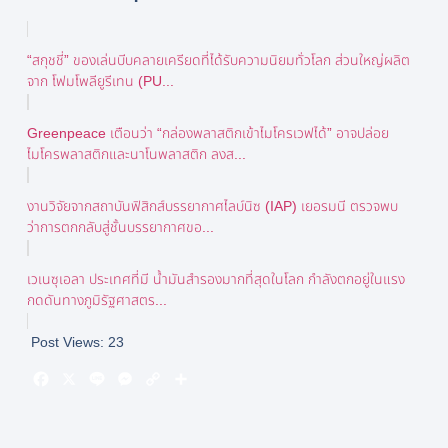
“สกุชชี่” ของเล่นบีบคลายเครียดที่ได้รับความนิยมทั่วโลก ส่วนใหญ่ผลิต
จาก โฟมโพลียูรีเทน (PU...
Greenpeace เตือนว่า “กล่องพลาสติกเข้าไมโครเวฟได้” อาจปล่อย
ไมโครพลาสติกและนาโนพลาสติก ลงส...
งานวิจัยจากสถาบันฟิสิกส์บรรยากาศไลบ์นิซ (IAP) เยอรมนี ตรวจพบ
ว่าการตกกลับสู่ชั้นบรรยากาศขอ...
เวเนซุเอลา ประเทศที่มี น้ำมันสำรองมากที่สุดในโลก กำลังตกอยู่ในแรง
กดดันทางภูมิรัฐศาสตร...
Post Views:
23