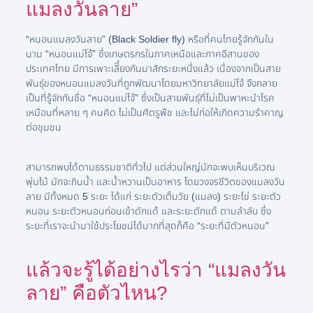
แมลงวันลาย”
“หนอนแมลงวันลาย” (Black Soldier fly) หรือที่คนไทยรู้จักกันใน
นาม “หนอนแม่โจ้” ซึ่งเกษตรกรในภาคเหนือและภาคอีสานของ
ประเทศไทย มีการเพาะเลีี้ยงกันมาสักระยะหนึ่งแล้ว เนื่องจากเป็นสาย
พันธุ์ของหนอนแมลงวันที่ถูกพัฒนาโดยมหาวิทยาลัยแม่โจ้ จึงกลาย
เป็นที่รู้จักกันชื่อ “หนอนแม่โจ้” ซึ่งเป็นสายพันธุ์ที่ไม่เป็นพาหะนำโรค
เหมือนที่หลาย ๆ คนคิด ไม่เป็นศัตรูพืช และไม่ก่อให้เกิดความรำคาญ
ต่อชุมชน
สามารถพบได้ตามธรรมชาติทั่วไป แต่ส่วนใหญ่มักจะพบเห็นบริเวณ
พุ่มไม้ มักจะกินน้ำ และน้ำหวานเป็นอาหาร โดยวงจรชีวิตของแมลงวัน
ลาย มีทั้งหมด 5 ระยะ ได้แก่ ระยะตัวเต็มวัย (แมลง) ระยะไข่ ระยะตัว
หนอน ระยะตัวหนอนก่อนเข้าดักแด้ และระยะดักแด้ ตามลำลับ ซึ่ง
ระยะที่เราจะนำมาใช้ประโยชน์ได้มากที่สุดก็คือ “ระยะที่มีตัวหนอน”
แล้วจะรู้ได้อย่างไรว่า “แมลงวัน
ลาย” คือตัวไหน?