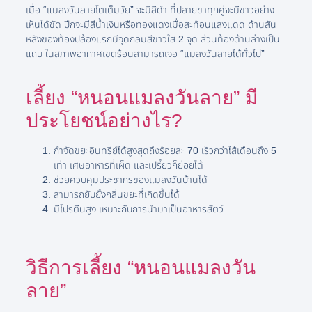
เมื่อ “แมลงวันลายโตเต็มวัย” จะมีสีดำ ที่ปลายขาทุกคู่จะมีขาวอย่าง
เห็นได้ชัด ปีกจะมีสีน้ำเงินหรือทองแดงเมื่อสะท้อนแสงแดด ด้านสัน
หลังของท้องปล้องแรกมีจุดกลมสีขาวใส 2 จุด ส่วนท้องด้านล่างเป็น
แถบ ในสภาพอากาศเขตร้อนสามารถเจอ “แมลงวันลายได้ทั่วไป”
เลี้ยง “หนอนแมลงวันลาย” มี
ประโยชน์อย่างไร?
กำจัดขยะอินทรีย์ได้สูงสุดถึงร้อยละ 70 เร็วกว่าไส้เดือนถึง 5
เท่า เศษอาหารที่เผ็ด และเปรี้ยวก็ย่อยได้
ช่วยควบคุมประชากรของแมลงวันบ้านได้
สามารถยับยั้งกลิ่นขยะที่เกิดขึ้นได้
มีโปรตีนสูง เหมาะกับการนำมาเป็นอาหารสัตว์
วิธีการเลี้ยง “หนอนแมลงวัน
ลาย”