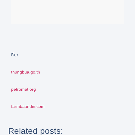
ที่มา
thungbua.go.th
petromat.org
farmbaandin.com
Related posts: