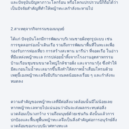
และปัจจุบันปัญหาภาวะโลกร้อน หรือโลกแปรปรวนนี้ก็ถือได้ว่า
เป็นปัจจัยสำคัญที่ทำให้หญ้าทะเลกำลังจะหายไป
2.สาเหตุจากกิจกรรมของมนุษย์
ได้แก่ ปัจจุบันโลกมีการพัฒนาบริเวณชายฝั่งทุกรูปแบบ เช่น
การขุดลอกร่องน้ำเดินเรือ รวมถึงการพัฒนาพื้นที่ในทะเลเพื่อ
รองรับการท่องเที่ยว การสร้างสะพาน มารีน่า ที่จอดเรือ ในอ่าว
ที่มีแหล่งหญ้าทะเล การปล่อยน้ำทิ้งจากโรงงานอุตสาหกรรม
บ้านเรือนชุมชนขนาดใหญ่ใกล้ชายฝั่ง และจากนากุ้ง ซึ่งทำให้
มีตะกอนในน้ำทะเลมากขึ้นจึงทำให้สภาพน้ำเสื่อมโทรมด้วย
เหตุนี้เองหญ้าทะเลจึงมีปริมาณลดน้อยลงเรื่อย ๆ และกำลังจะ
หมดลง
ความสำคัญของหญ้าทะเลที่มีต่อสิ่งแวดล้อมนั้นมีไม่น้อยเลย
หากหญ้าทะเลหายไปแน่นอนว่ามันจะส่งผลกระทบต่อสิ่ง
แวดล้อมเป็นวงกว้าง รวมถึงมนุษย์ด้วยเช่นกัน ดังนั้นแล้วการ
ปกป้องและฟื้นฟูพื้นหญ้าทะเลจึงเป็นสิ่งสำคัญต่อการอนุรักษ์สิ่ง
แวดล้อมของระบบนิเวศทางทะเล