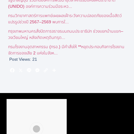
รัฐบาลญี่ปุ่น ร่วมกับองค์การพัฒนาอุตสาหกรรมแห่งสหประชาชาติ
(UNIDO) องค์การความร่วมมือระหว...
กรมวิทยาศาสตร์การแพทย์เผยผลเฝ้าระวังความปลอดภัยของเนื้อสัตว์
แปรรูปช่วงปี 2567–2569 พบการใ...
กรุงเทพมหานครสั่งปิดการจราจรบนถนนประชาธิปก ช่วงแยกบ้านแขก–
วงเวียนใหญ่ หลังเกิดเหตุดินทรุด...
กรมโรงงานอุตสาหกรรม (กรอ.) มีคำสั่งให้ **หยุดประกอบกิจการโรงงาน
จัดการของเสีย 2 แห่งในจังห...
Post Views:
21