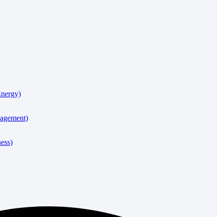
nergy)
agement)
ess)