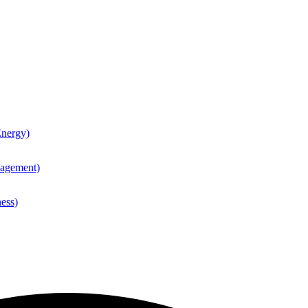
nergy)
agement)
ess)