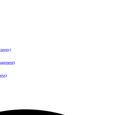
nergy)
agement)
ess)